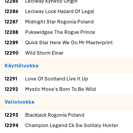
12285
Leclway Kynetic Origin
12286
Leclway Look Hazard Of Legal
12287
Midnight Star Rogonia Poland
12288
Pukawidgee The Rogue Prince
12289
Quick Star Here We Go Mr Masterprint
12290
Wild Storm Einar
Käyttöluokka
12291
Love Of Scotland Live It Up
12292
Mystic Move's Born To Be Wild
Valioluokka
12293
Blackjack Rogonia Poland
12294
Champion Legend Ck Sw Solitaly Hunter