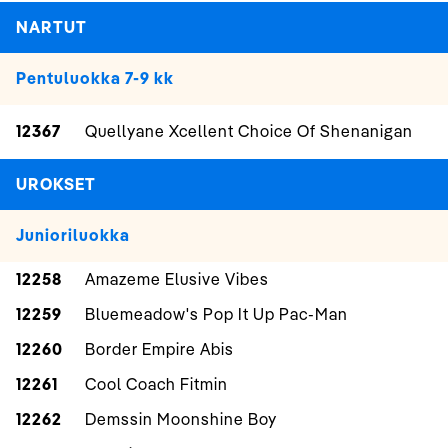
NARTUT
Pentuluokka 7-9 kk
12367
Quellyane Xcellent Choice Of Shenanigan
UROKSET
Junioriluokka
12258
Amazeme Elusive Vibes
12259
Bluemeadow's Pop It Up Pac-Man
12260
Border Empire Abis
12261
Cool Coach Fitmin
12262
Demssin Moonshine Boy