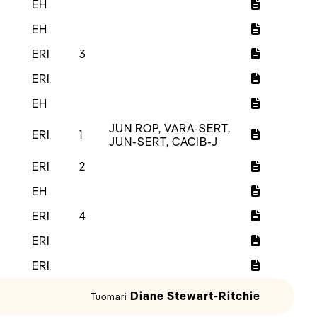
EH
EH
ERI
3
ERI
EH
JUN ROP, VARA-SERT,
ERI
1
JUN-SERT, CACIB-J
ERI
2
EH
ERI
4
ERI
ERI
Diane Stewart-Ritchie
Tuomari