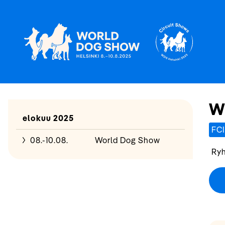
W
elokuu 2025
FCI
08.-10.08.
World Dog Show
Ryh