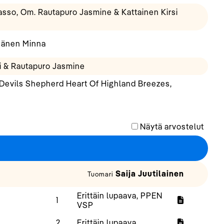
so, Om. Rautapuro Jasmine & Kattainen Kirsi
sänen Minna
i & Rautapuro Jasmine
Devils Shepherd Heart Of Highland Breezes,
Näytä arvostelut
Saija Juutilainen
Tuomari
Erittäin lupaava, PPEN
1
VSP
2
Erittäin lupaava