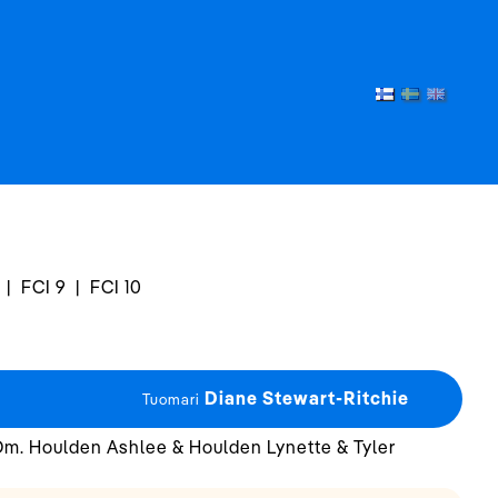
|
FCI 9
|
FCI 10
Diane Stewart-Ritchie
Tuomari
m. Houlden Ashlee & Houlden Lynette & Tyler