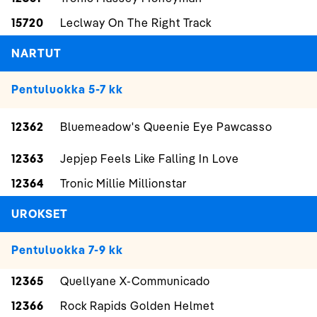
15720
Leclway On The Right Track
NARTUT
Pentuluokka 5-7 kk
12362
Bluemeadow's Queenie Eye Pawcasso
12363
Jepjep Feels Like Falling In Love
12364
Tronic Millie Millionstar
UROKSET
Pentuluokka 7-9 kk
12365
Quellyane X-Communicado
12366
Rock Rapids Golden Helmet