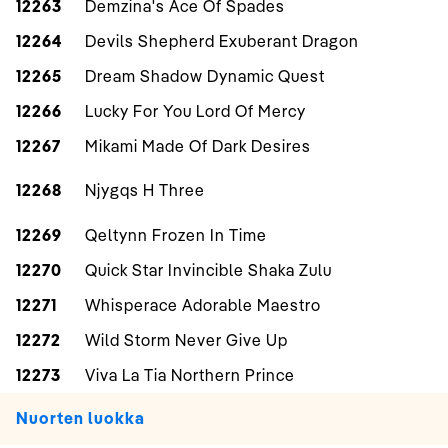
12263
Demzina's Ace Of Spades
12264
Devils Shepherd Exuberant Dragon
12265
Dream Shadow Dynamic Quest
12266
Lucky For You Lord Of Mercy
12267
Mikami Made Of Dark Desires
12268
Njygqs H Three
12269
Qeltynn Frozen In Time
12270
Quick Star Invincible Shaka Zulu
12271
Whisperace Adorable Maestro
12272
Wild Storm Never Give Up
12273
Viva La Tia Northern Prince
Nuorten luokka