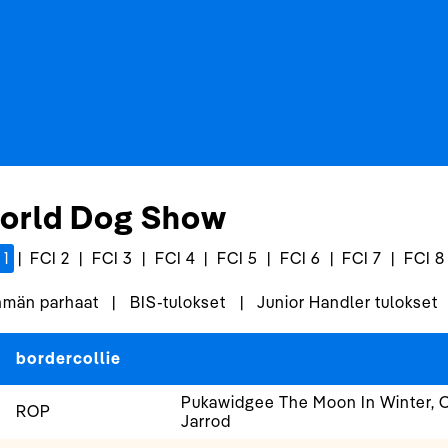
orld Dog Show
 1
|
FCI 2
|
FCI 3
|
FCI 4
|
FCI 5
|
FCI 6
|
FCI 7
|
FCI 8
män parhaat
|
BIS-tulokset
|
Junior Handler tulokset
bordercollie
Pukawidgee The Moon In Winter, O
ROP
Jarrod