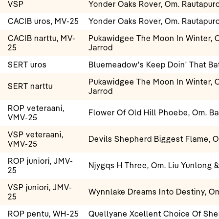
VSP
Yonder Oaks Rover, Om. Rautapur
CACIB uros, MV-25
Yonder Oaks Rover, Om. Rautapur
CACIB narttu, MV-
Pukawidgee The Moon In Winter, O
25
Jarrod
SERT uros
Bluemeadow's Keep Doin' That Bat
Pukawidgee The Moon In Winter, O
SERT narttu
Jarrod
ROP veteraani,
Flower Of Old Hill Phoebe, Om. Ba
VMV-25
VSP veteraani,
Devils Shepherd Biggest Flame, Om
VMV-25
ROP juniori, JMV-
Njygqs H Three, Om. Liu Yunlong &
25
VSP juniori, JMV-
Wynnlake Dreams Into Destiny, Om
25
ROP pentu, WH-25
Quellyane Xcellent Choice Of She