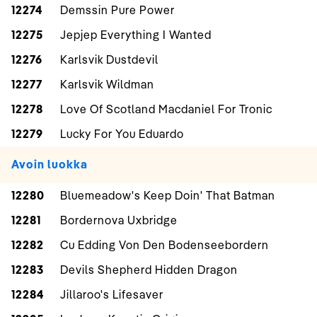
12274
Demssin Pure Power
12275
Jepjep Everything I Wanted
12276
Karlsvik Dustdevil
12277
Karlsvik Wildman
12278
Love Of Scotland Macdaniel For Tronic
12279
Lucky For You Eduardo
Avoin luokka
12280
Bluemeadow's Keep Doin' That Batman
12281
Bordernova Uxbridge
12282
Cu Edding Von Den Bodenseebordern
12283
Devils Shepherd Hidden Dragon
12284
Jillaroo's Lifesaver