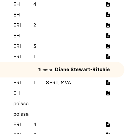
EH
4
EH
ERI
2
EH
ERI
3
ERI
1
Diane Stewart-Ritchie
Tuomari
ERI
1
SERT, MVA
EH
poissa
poissa
ERI
4