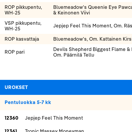
ROP pikkupentu,
Bluemeadow's Queenie Eye Pawcas
WH-25
& Keinonen Viivi
VSP pikkupentu,
Jepjep Feel This Moment, Om. Rä
WH-25
ROP kasvattaja
Bluemeadow's, Om. Kattainen Kirs
Devils Shepherd Biggest Flame & 
ROP pari
Om. Päärnilä Tellu
UROKSET
Pentuluokka 5-7 kk
12360
Jepjep Feel This Moment
12361
Tronic Massey Moneyman