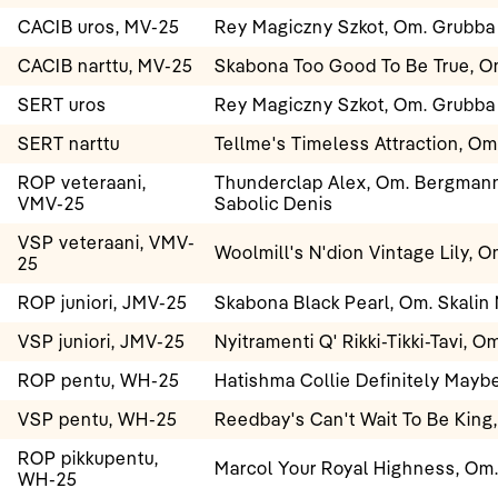
CACIB uros, MV-25
Rey Magiczny Szkot, Om. Grubba
CACIB narttu, MV-25
Skabona Too Good To Be True, Om
SERT uros
Rey Magiczny Szkot, Om. Grubba
SERT narttu
Tellme's Timeless Attraction, Om
ROP veteraani,
Thunderclap Alex, Om. Bergmann
VMV-25
Sabolic Denis
VSP veteraani, VMV-
Woolmill's N'dion Vintage Lily,
25
ROP juniori, JMV-25
Skabona Black Pearl, Om. Skalin 
VSP juniori, JMV-25
Nyitramenti Q' Rikki-Tikki-Tavi, 
ROP pentu, WH-25
Hatishma Collie Definitely Mayb
VSP pentu, WH-25
Reedbay's Can't Wait To Be King
ROP pikkupentu,
Marcol Your Royal Highness, Om.
WH-25