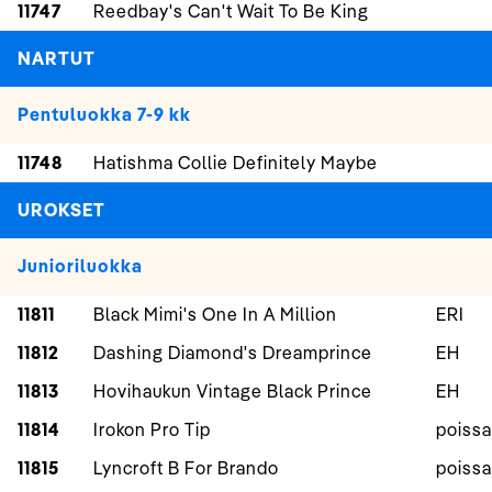
11747
Reedbay's Can't Wait To Be King
NARTUT
Pentuluokka 7-9 kk
11748
Hatishma Collie Definitely Maybe
UROKSET
Junioriluokka
11811
Black Mimi's One In A Million
ERI
11812
Dashing Diamond's Dreamprince
EH
11813
Hovihaukun Vintage Black Prince
EH
11814
Irokon Pro Tip
poissa
11815
Lyncroft B For Brando
poissa