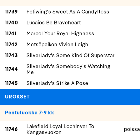
11739
Feliwing's Sweet As A Candyfloss
11740
Lucaios Be Braveheart
11741
Marcol Your Royal Highness
11742
Metsäpeikon Vivien Leigh
11743
Silverlady's Some Kind Of Superstar
Silverlady's Somebody's Watching
11744
Me
11745
Silverlady's Strike A Pose
UROKSET
Pentuluokka 7-9 kk
Lakefield Loyal Lochinvar To
11746
poissa
Kangasvuokon