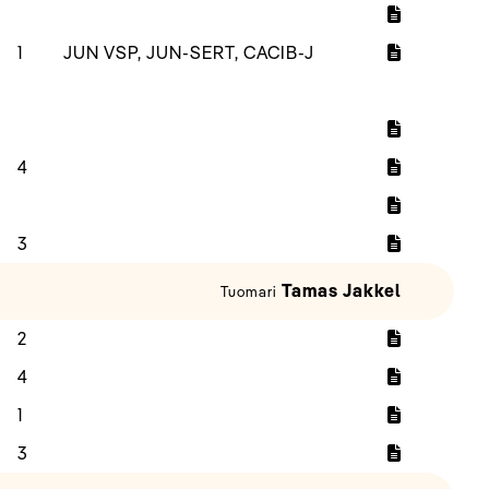
1
JUN VSP, JUN-SERT, CACIB-J
4
3
Tamas Jakkel
Tuomari
2
4
1
3