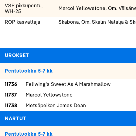
VSP pikkupentu,
Marcol Yellowstone, Om. Väisän
WH-25
ROP kasvattaja
Skabona, Om. Skalin Natalja & Sk
UROKSET
Pentuluokka 5-7 kk
11736
Feliwing's Sweet As A Marshmallow
11737
Marcol Yellowstone
11738
Metsäpeikon James Dean
NARTUT
Pentuluokka 5-7 kk