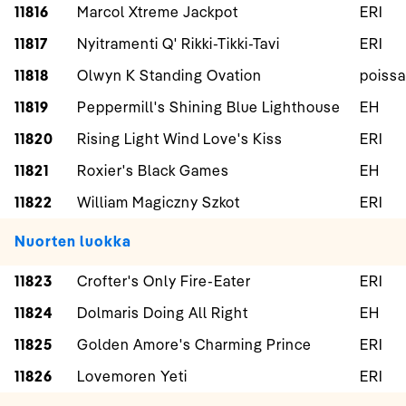
11816
Marcol Xtreme Jackpot
ERI
11817
Nyitramenti Q' Rikki-Tikki-Tavi
ERI
11818
Olwyn K Standing Ovation
poissa
11819
Peppermill's Shining Blue Lighthouse
EH
11820
Rising Light Wind Love's Kiss
ERI
11821
Roxier's Black Games
EH
11822
William Magiczny Szkot
ERI
Nuorten luokka
11823
Crofter's Only Fire-Eater
ERI
11824
Dolmaris Doing All Right
EH
11825
Golden Amore's Charming Prince
ERI
11826
Lovemoren Yeti
ERI