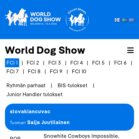
World Dog Show
FCI 1
|
FCI 2
|
FCI 3
|
FCI 4
|
FCI 5
|
FCI 6
|
FCI 7
|
FCI 8
|
FCI 9
|
FCI 10
Ryhmän parhaat
|
BIS-tulokset
|
Junior Handler tulokset
slovakiancuvac
Saija Juutilainen
Tuomari
Snowhite Cowboys Impossible,
ROP