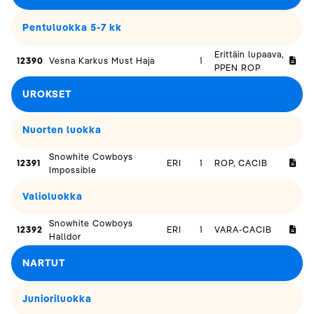
Pentuluokka 5-7 kk
Erittäin lupaava,
12390
Vesna Karkus Must Haja
1
PPEN ROP
UROKSET
Nuorten luokka
Snowhite Cowboys
12391
ERI
1
ROP, CACIB
Impossible
Valioluokka
Snowhite Cowboys
12392
ERI
1
VARA-CACIB
Halldor
NARTUT
Junioriluokka