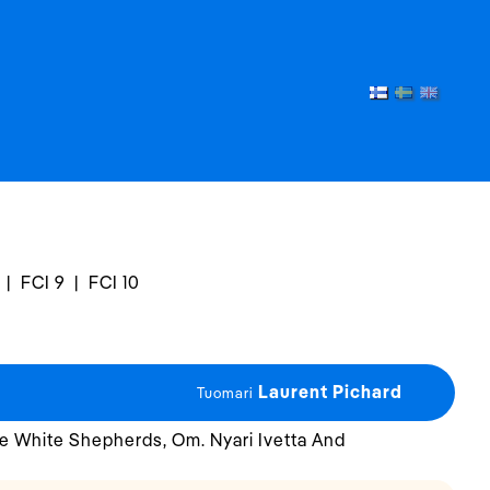
|
FCI 9
|
FCI 10
Laurent Pichard
Tuomari
e White Shepherds, Om. Nyari Ivetta And