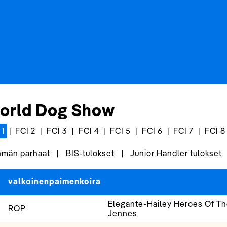
orld Dog Show
 1
|
FCI 2
|
FCI 3
|
FCI 4
|
FCI 5
|
FCI 6
|
FCI 7
|
FCI 8
män parhaat
|
BIS-tulokset
|
Junior Handler tulokset
valkoinenpaimenkoira
Elegante-Hailey Heroes Of Th
ROP
Jennes