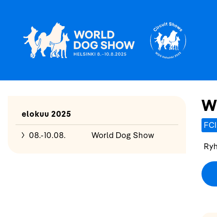
W
elokuu 2025
FCI
08.-10.08.
World Dog Show
Ryh