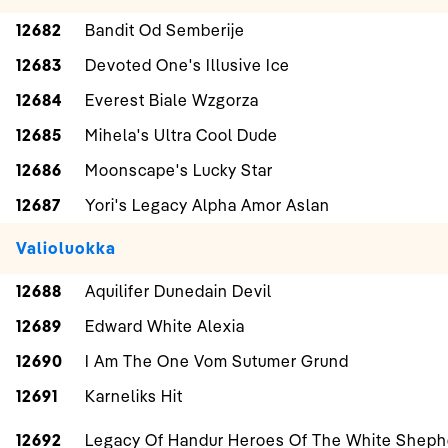
12682
Bandit Od Semberije
12683
Devoted One's Illusive Ice
12684
Everest Biale Wzgorza
12685
Mihela's Ultra Cool Dude
12686
Moonscape's Lucky Star
12687
Yori's Legacy Alpha Amor Aslan
Valioluokka
12688
Aquilifer Dunedain Devil
12689
Edward White Alexia
12690
I Am The One Vom Sutumer Grund
12691
Karneliks Hit
12692
Legacy Of Handur Heroes Of The White Sheph