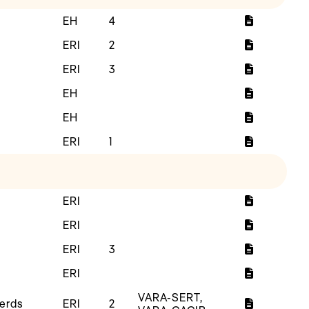
EH
4
ERI
2
ERI
3
EH
EH
ERI
1
ERI
ERI
ERI
3
ERI
VARA-SERT,
erds
ERI
2