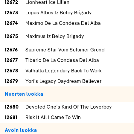
12672
Lionheart Ice Lilien
12673
Lupus Albus Iz Beloy Brigady
12674
Maximo De La Condesa Del Alba
12675
Maximus Iz Beloy Brigady
12676
Supreme Star Vom Sutumer Grund
12677
Tiberio De La Condesa Del Alba
12678
Valhalla Legendary Back To Work
12679
Yori's Legacy Daydream Believer
Nuorten luokka
12680
Devoted One's Kind Of The Loverboy
12681
Risk It All I Came To Win
Avoin luokka