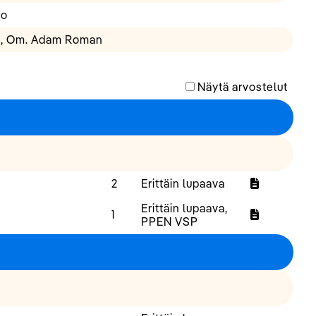
no
ia, Om. Adam Roman
Näytä arvostelut
2
Erittäin lupaava
Erittäin lupaava,
1
PPEN VSP