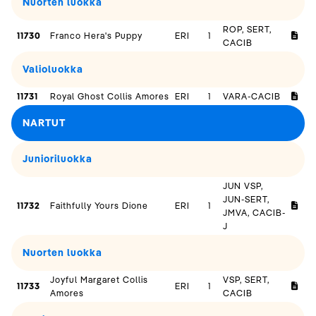
Nuorten luokka
ROP, SERT,
11730
Franco Hera's Puppy
ERI
1
CACIB
Valioluokka
11731
Royal Ghost Collis Amores
ERI
1
VARA-CACIB
NARTUT
Junioriluokka
JUN VSP,
JUN-SERT,
11732
Faithfully Yours Dione
ERI
1
JMVA, CACIB-
J
Nuorten luokka
Joyful Margaret Collis
VSP, SERT,
11733
ERI
1
Amores
CACIB