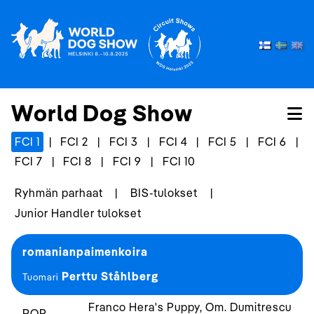
World Dog Show
FCI 1
|
FCI 2
|
FCI 3
|
FCI 4
|
FCI 5
|
FCI 6
|
FCI 7
|
FCI 8
|
FCI 9
|
FCI 10
Ryhmän parhaat
|
BIS-tulokset
|
Junior Handler tulokset
romanianpaimenkoira
Perttu Ståhlberg
Tuomari
Franco Hera's Puppy, Om. Dumitrescu
ROP