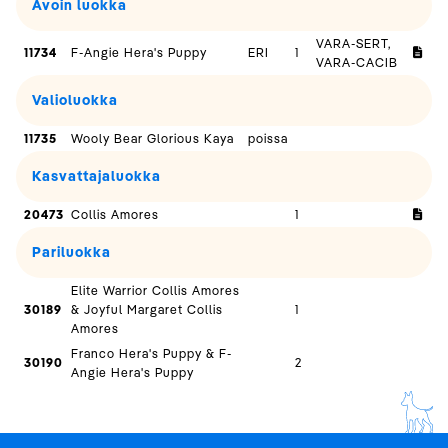
Avoin luokka
VARA-SERT,
11734
F-Angie Hera's Puppy
ERI
1
VARA-CACIB
Valioluokka
11735
Wooly Bear Glorious Kaya
poissa
Kasvattajaluokka
20473
Collis Amores
1
Pariluokka
Elite Warrior Collis Amores
30189
& Joyful Margaret Collis
1
Amores
Franco Hera's Puppy & F-
30190
2
Angie Hera's Puppy