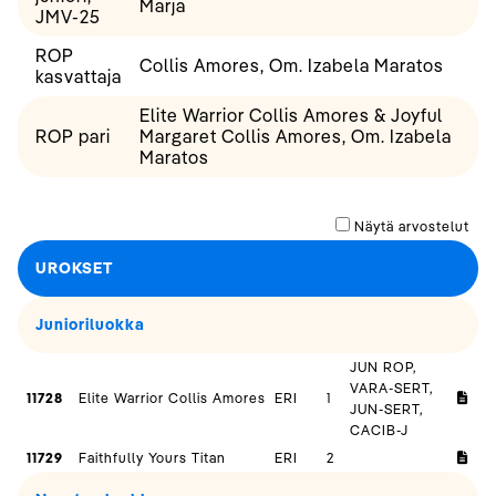
Marja
JMV-25
ROP
Collis Amores, Om. Izabela Maratos
kasvattaja
Elite Warrior Collis Amores & Joyful
ROP pari
Margaret Collis Amores, Om. Izabela
Maratos
Näytä arvostelut
UROKSET
Junioriluokka
JUN ROP,
VARA-SERT,
11728
Elite Warrior Collis Amores
ERI
1
JUN-SERT,
CACIB-J
11729
Faithfully Yours Titan
ERI
2