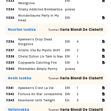
11333
ERI
Westgrove
11334
Totally Addicted Bombastica
poissa
Wunderbaums Party In My
11335
ERI
Head
Nuorten luokka
Ilaria Biondi De Ciabatti
Tuomari
Ajawixen's Drop Dead
11336
ERI
4
Gorgeous
11337
Artistic Vila By Mystic Sniff
ERI
2
11338
Chelsi Dzhon Liv Taim Is Nau
ERI
1
11339
Copypaste Catching Fire
ERI
3
11340
Pinkmaiden Simply Penny
poissa
Avoin luokka
Ilaria Biondi De Ciabatti
Tuomari
11341
Ajawixen's C'est La Vie
ERI
1
11342
Fortuna All Star Junassminis
ERI
2
11343
Kelemenki Until Twilight
EH
3
Valioluokka
Ilaria Biondi De Ciabatti
Tuomari