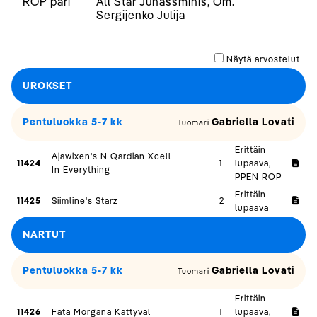
ROP pari
All Star Junassminis, Om.
Sergijenko Julija
Näytä arvostelut
UROKSET
Pentuluokka 5-7 kk
Gabriella Lovati
Tuomari
Erittäin
Ajawixen's N Qardian Xcell
11424
1
lupaava,
In Everything
PPEN ROP
Erittäin
11425
Siimline's Starz
2
lupaava
NARTUT
Pentuluokka 5-7 kk
Gabriella Lovati
Tuomari
Erittäin
11426
Fata Morgana Kattyval
1
lupaava,