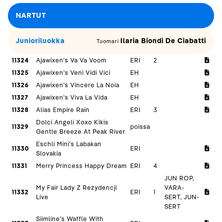
NARTUT
Junioriluokka
Ilaria Biondi De Ciabatti
Tuomari
11324
Ajawixen's Va Va Voom
ERI
2
11325
Ajawixen's Veni Vidi Vici
EH
11326
Ajawixen's Vincere La Noia
EH
11327
Ajawixen's Viva La Vida
EH
11328
Alias Empire Rain
ERI
3
Dolci Angeli Xoxo Kikis
11329
poissa
Gentle Breeze At Peak River
Eschli Mini's Labakan
11330
ERI
Slovakia
11331
Merry Princess Happy Dream
ERI
4
JUN ROP,
My Fair Lady Z Rezydencji
VARA-
11332
ERI
1
Live
SERT, JUN-
SERT
Siimline's Waffle With