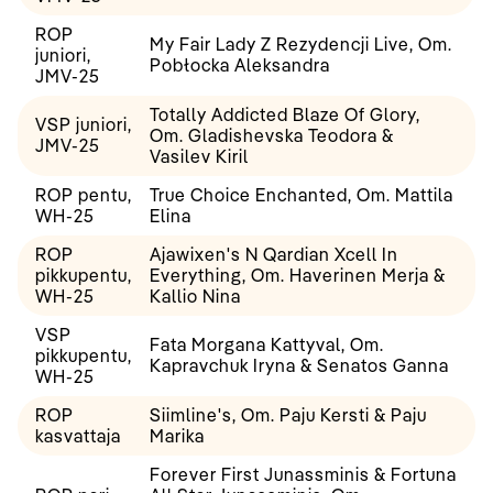
ROP
My Fair Lady Z Rezydencji Live, Om.
juniori,
Pobłocka Aleksandra
JMV-25
Totally Addicted Blaze Of Glory,
VSP juniori,
Om. Gladishevska Teodora &
JMV-25
Vasilev Kiril
ROP pentu,
True Choice Enchanted, Om. Mattila
WH-25
Elina
ROP
Ajawixen's N Qardian Xcell In
pikkupentu,
Everything, Om. Haverinen Merja &
WH-25
Kallio Nina
VSP
Fata Morgana Kattyval, Om.
pikkupentu,
Kapravchuk Iryna & Senatos Ganna
WH-25
ROP
Siimline's, Om. Paju Kersti & Paju
kasvattaja
Marika
Forever First Junassminis & Fortuna