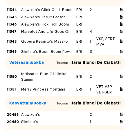
11344
Ajawixen's Click Click Boom
ERI
2
11345
Ajawixen's The It Factor
ERI
11346
Ajawixen's Tick Tick Boom
ERI
11347
Marvelot And Life Goes On
ERI
4
VSP, SERT,
11348
Qubera Recinto's Masako
ERI
1
MVA
11349
Siimline's Boom Boom Pow
ERI
3
Veteraaniluokka
Ilaria Biondi De Ciabatti
Tuomari
Indiana In Blue Of Liinika
11350
ERI
2
Stamm
VET VSP,
11351
Merry Princess Montana
ERI
1
VET-SERT
Kasvattajaluokka
Ilaria Biondi De Ciabatti
Tuomari
20459
Ajawixen's
2
20460
Siimline's
1