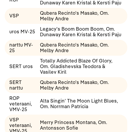
Dunaway Karen Kristal & Kersti Paju
Qubera Recinto's Masako, Om.
VSP
Melby Andre
Legacy's Boom Boom Boom, Om.
uros MV-25
Dunaway Karen Kristal & Kersti Paju
narttu MV-
Qubera Recinto's Masako, Om.
25
Melby Andre
Totally Addicted Blaze Of Glory,
SERT uros
Om. Gladishevska Teodora &
Vasilev Kiril
SERT
Qubera Recinto's Masako, Om.
narttu
Melby Andre
ROP
Alta Singin' The Moon Light Blues,
veteraani,
Om. Norrman Patricia
VMV-25
VSP
Merry Princess Montana, Om.
veteraani,
Antonsson Sofie
VMV-25