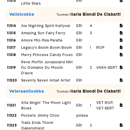
11313
ERI
Little Stars
Valioluokka
Ilaria Biondi De Ciabatti
Tuomari
11314
Ale Nighting Spirit Kattyval
ERI
4
11315
Amazing Sun Fairy Ferry
ERI
3
11316
Amore Mio Psia Parafia
ERI
11317
Legacy's Boom Boom Boom
ERI
1
ROP
11318
Merry Princess Candy Fruxo
ERI
Reve Muffin Junassland Nbt
11319
Du Domaine Du Moulin
ERI
2
VARA-SERT
D'aure
11320
Seventy Seven Arbat Artist
ERI
Veteraaniluokka
Ilaria Biondi De Ciabatti
Tuomari
Alta Singin' The Moon Light
VET ROP,
11321
ERI
1
Blues
VET-SERT
11322
Pockets Jimmy Choo
poissa
Trails Ends Thorin
11323
ERI
2
Oakenshield