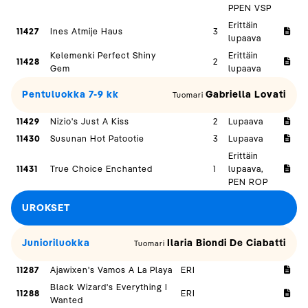
PPEN VSP
Erittäin
11427
Ines Atmije Haus
3
lupaava
Kelemenki Perfect Shiny
Erittäin
11428
2
Gem
lupaava
Pentuluokka 7-9 kk
Gabriella Lovati
Tuomari
11429
Nizio's Just A Kiss
2
Lupaava
11430
Susunan Hot Patootie
3
Lupaava
Erittäin
11431
True Choice Enchanted
1
lupaava,
PEN ROP
UROKSET
Junioriluokka
Ilaria Biondi De Ciabatti
Tuomari
11287
Ajawixen's Vamos A La Playa
ERI
Black Wizard's Everything I
11288
ERI
Wanted