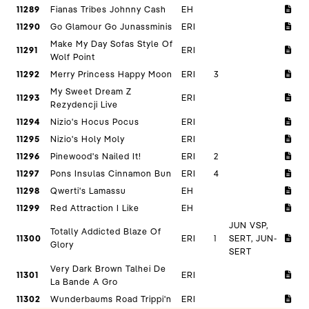
11289
Fianas Tribes Johnny Cash
EH
11290
Go Glamour Go Junassminis
ERI
Make My Day Sofas Style Of
11291
ERI
Wolf Point
11292
Merry Princess Happy Moon
ERI
3
My Sweet Dream Z
11293
ERI
Rezydencji Live
11294
Nizio's Hocus Pocus
ERI
11295
Nizio's Holy Moly
ERI
11296
Pinewood's Nailed It!
ERI
2
11297
Pons Insulas Cinnamon Bun
ERI
4
11298
Qwerti's Lamassu
EH
11299
Red Attraction I Like
EH
JUN VSP,
Totally Addicted Blaze Of
11300
ERI
1
SERT, JUN-
Glory
SERT
Very Dark Brown Talhei De
11301
ERI
La Bande A Gro
11302
Wunderbaums Road Trippi'n
ERI