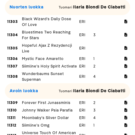
Nuorten luokka
Ilaria Biondi De Ciabatti
Tuomari
Black Wizard's Daily Dose
11303
ERI
Of Love
Bluestimes Two Reaching
11304
ERI
3
For Stars
Hopeful Ajax Z Rezydencji
11305
ERI
Live
11306
Mystic Face Amaretto
ERI
1
11307
Siimline's Holy Spirit Activate
ERI
2
Wunderbaums Sunset
11308
ERI
4
Superman
Avoin luokka
Ilaria Biondi De Ciabatti
Tuomari
11309
Forever First Junassminis
ERI
2
11310
Johnny Walker Psia Parafia
ERI
3
11311
Moonbaby's Silver Dollar
ERI
4
11312
Siimline's Omg
ERI
1
Universe Touch Of American