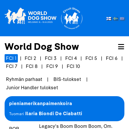
World Dog Show
FCI 1
|
FCI 2
|
FCI 3
|
FCI 4
|
FCI 5
|
FCI 6
|
FCI 7
|
FCI 8
|
FCI 9
|
FCI 10
Ryhmän parhaat
|
BIS-tulokset
|
Junior Handler tulokset
pieniamerikanpaimenkoira
Ilaria Biondi De Ciabatti
Tuomari
Legacy's Boom Boom Boom, Om.
ROP