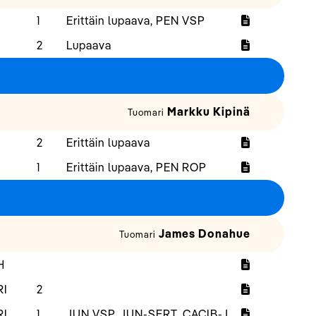
1
Erittäin lupaava, PEN VSP
2
Lupaava
Markku Kipinä
Tuomari
2
Erittäin lupaava
1
Erittäin lupaava, PEN ROP
James Donahue
Tuomari
H
RI
2
RI
1
JUN VSP, JUN-SERT, CACIB-J