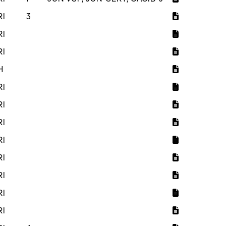
RI
3
RI
RI
H
RI
RI
RI
RI
RI
RI
RI
RI