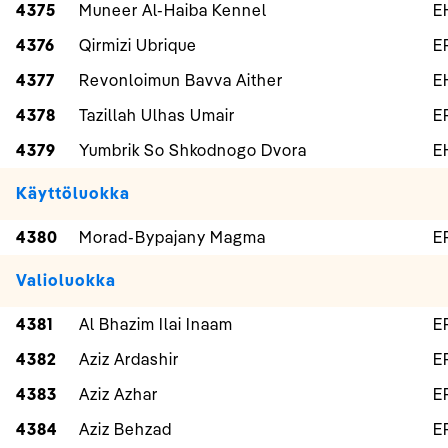
4375
Muneer Al-Haiba Kennel
E
4376
Qirmizi Ubrique
E
4377
Revonloimun Bavva Aither
E
4378
Tazillah Ulhas Umair
E
4379
Yumbrik So Shkodnogo Dvora
E
Käyttöluokka
4380
Morad-Bypajany Magma
E
Valioluokka
4381
Al Bhazim Ilai Inaam
E
4382
Aziz Ardashir
E
4383
Aziz Azhar
E
4384
Aziz Behzad
E