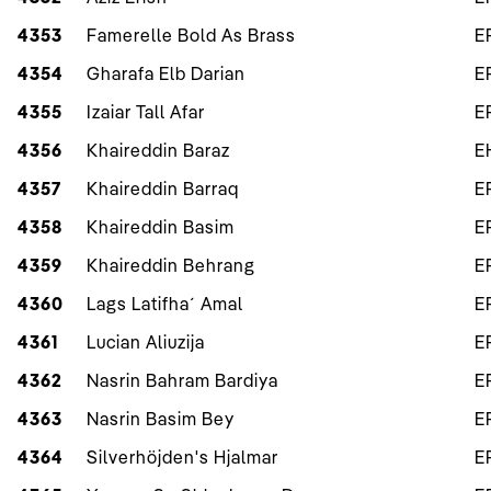
4353
Famerelle Bold As Brass
E
4354
Gharafa Elb Darian
E
4355
Izaiar Tall Afar
E
4356
Khaireddin Baraz
E
4357
Khaireddin Barraq
E
4358
Khaireddin Basim
E
4359
Khaireddin Behrang
E
4360
Lags Latifha´ Amal
E
4361
Lucian Aliuzija
E
4362
Nasrin Bahram Bardiya
E
4363
Nasrin Basim Bey
E
4364
Silverhöjden's Hjalmar
E