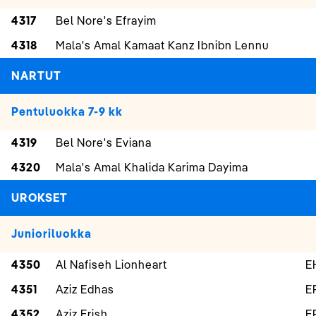
4317
Bel Nore's Efrayim
4318
Mala's Amal Kamaat Kanz Ibnibn Lennu
NARTUT
Pentuluokka 7-9 kk
4319
Bel Nore's Eviana
4320
Mala's Amal Khalida Karima Dayima
UROKSET
Junioriluokka
4350
Al Nafiseh Lionheart
E
4351
Aziz Edhas
E
4352
Aziz Erish
E