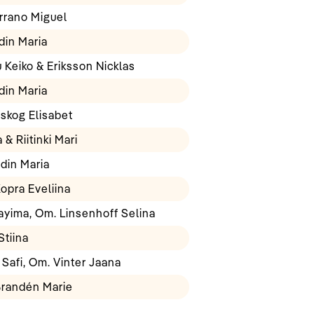
rrano Miguel
din Maria
u Keiko & Eriksson Nicklas
din Maria
skog Elisabet
& Riitinki Mari
din Maria
Kopra Eveliina
ayima, Om. Linsenhoff Selina
Stiina
 Safi, Om. Vinter Jaana
Brandén Marie