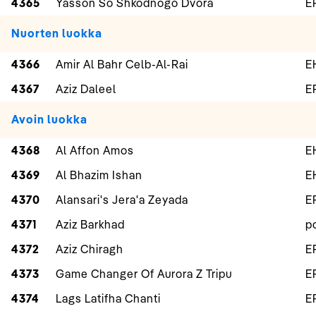
4365
Yasson So Shkodnogo Dvora
E
Nuorten luokka
4366
Amir Al Bahr Celb-Al-Rai
E
4367
Aziz Daleel
E
Avoin luokka
4368
Al Affon Amos
E
4369
Al Bhazim Ishan
E
4370
Alansari's Jera'a Zeyada
E
4371
Aziz Barkhad
p
4372
Aziz Chiragh
E
4373
Game Changer Of Aurora Z Tripu
E
4374
Lags Latifha Chanti
E