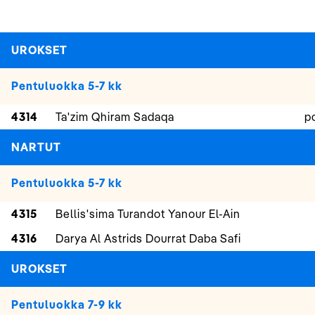
UROKSET
Pentuluokka 5-7 kk
4314
Ta'zim Qhiram Sadaqa
p
NARTUT
Pentuluokka 5-7 kk
4315
Bellis'sima Turandot Yanour El-Ain
4316
Darya Al Astrids Dourrat Daba Safi
UROKSET
Pentuluokka 7-9 kk