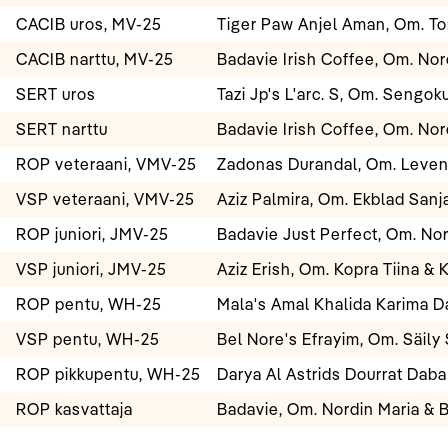
CACIB uros, MV-25
Tiger Paw Anjel Aman, Om. To
CACIB narttu, MV-25
Badavie Irish Coffee, Om. Nor
SERT uros
Tazi Jp's L'arc. S, Om. Sengok
SERT narttu
Badavie Irish Coffee, Om. Nor
ROP veteraani, VMV-25
Zadonas Durandal, Om. Leven
VSP veteraani, VMV-25
Aziz Palmira, Om. Ekblad Sanja 
ROP juniori, JMV-25
Badavie Just Perfect, Om. Nor
VSP juniori, JMV-25
Aziz Erish, Om. Kopra Tiina & 
ROP pentu, WH-25
Mala's Amal Khalida Karima D
VSP pentu, WH-25
Bel Nore's Efrayim, Om. Säily 
ROP pikkupentu, WH-25
Darya Al Astrids Dourrat Daba
ROP kasvattaja
Badavie, Om. Nordin Maria & 