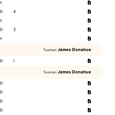
H
RI
4
H
RI
3
H
James Donahue
Tuomari
RI
1
James Donahue
Tuomari
RI
RI
RI
RI