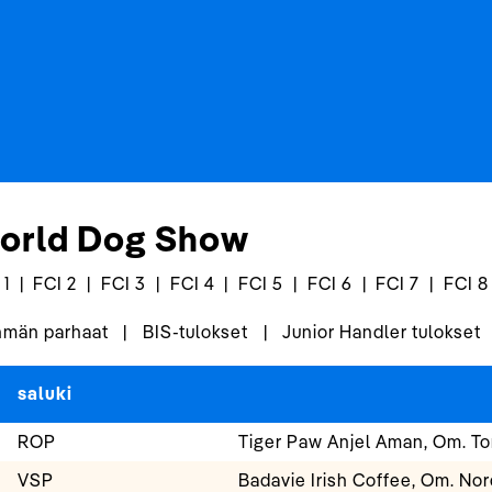
orld Dog Show
 1
|
FCI 2
|
FCI 3
|
FCI 4
|
FCI 5
|
FCI 6
|
FCI 7
|
FCI 8
män parhaat
|
BIS-tulokset
|
Junior Handler tulokset
saluki
ROP
Tiger Paw Anjel Aman, Om. To
VSP
Badavie Irish Coffee, Om. Nor