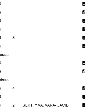
RI
RI
RI
RI
RI
3
RI
oissa
RI
RI
oissa
RI
4
RI
RI
2
SERT, MVA, VARA-CACIB