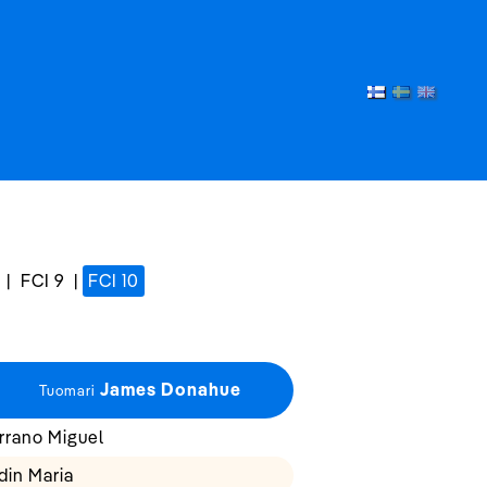
|
FCI 9
|
FCI 10
James Donahue
Tuomari
rrano Miguel
din Maria