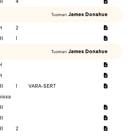
RI
4
James Donahue
Tuomari
H
2
RI
1
James Donahue
Tuomari
H
H
RI
1
VARA-SERT
oissa
RI
RI
RI
2