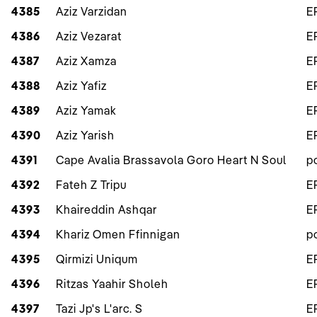
4385
Aziz Varzidan
E
4386
Aziz Vezarat
E
4387
Aziz Xamza
E
4388
Aziz Yafiz
E
4389
Aziz Yamak
E
4390
Aziz Yarish
E
4391
Cape Avalia Brassavola Goro Heart N Soul
p
4392
Fateh Z Tripu
E
4393
Khaireddin Ashqar
E
4394
Khariz Omen Ffinnigan
p
4395
Qirmizi Uniqum
E
4396
Ritzas Yaahir Sholeh
E
4397
Tazi Jp's L'arc. S
E