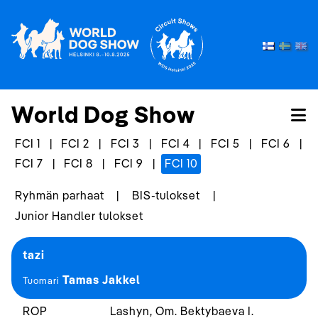
World Dog Show
FCI 1
|
FCI 2
|
FCI 3
|
FCI 4
|
FCI 5
|
FCI 6
|
FCI 7
|
FCI 8
|
FCI 9
|
FCI 10
Ryhmän parhaat
|
BIS-tulokset
|
Junior Handler tulokset
tazi
Tamas Jakkel
Tuomari
ROP
Lashyn, Om. Bektybaeva I.