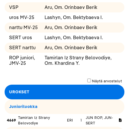
VSP
Aru, Om. Orinbaev Berik
uros MV-25
Lashyn, Om. Bektybaeva I.
narttu MV-25
Aru, Om. Orinbaev Berik
SERT uros
Lashyn, Om. Bektybaeva I.
SERT narttu
Aru, Om. Orinbaev Berik
ROP juniori,
Tamirlan Iz Strany Belovodiye,
JMV-25
Om. Khardina Y.
Näytä arvostelut
UROKSET
Junioriluokka
Tamirlan Iz Strany
JUN ROP, JUN-
4669
ERI
1
Belovodiye
SERT