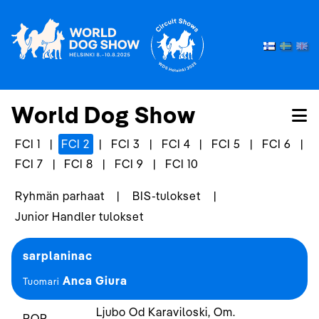
World Dog Show
FCI 1
|
FCI 2
|
FCI 3
|
FCI 4
|
FCI 5
|
FCI 6
|
FCI 7
|
FCI 8
|
FCI 9
|
FCI 10
Ryhmän parhaat
|
BIS-tulokset
|
Junior Handler tulokset
sarplaninac
Anca Giura
Tuomari
Ljubo Od Karaviloski, Om.
ROP