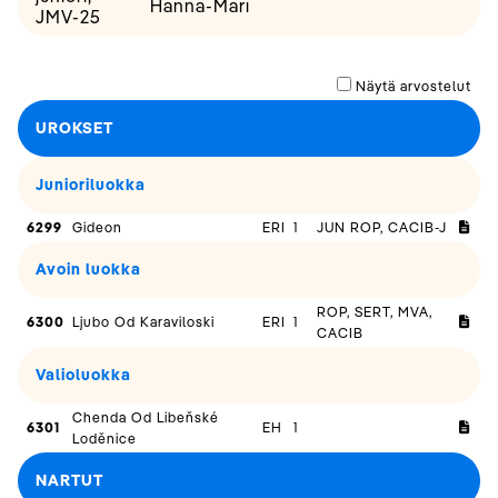
Hanna-Mari
JMV-25
Näytä arvostelut
UROKSET
Junioriluokka
6299
Gideon
ERI
1
JUN ROP, CACIB-J
Avoin luokka
ROP, SERT, MVA,
6300
Ljubo Od Karaviloski
ERI
1
CACIB
Valioluokka
Chenda Od Libeňské
6301
EH
1
Loděnice
NARTUT