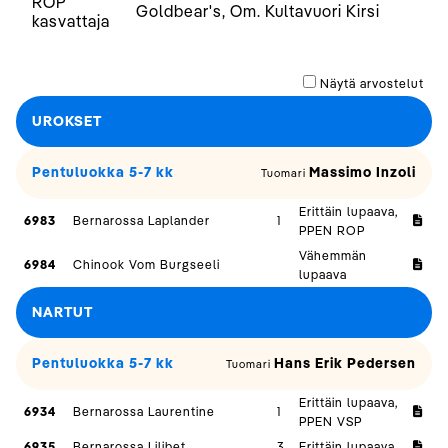
ROP
Goldbear's, Om. Kultavuori Kirsi
kasvattaja
Näytä arvostelut
UROKSET
Pentuluokka 5-7 kk
Massimo Inzoli
Tuomari
Erittäin lupaava,
6983
Bernarossa Laplander
1
PPEN ROP
Vähemmän
6984
Chinook Vom Burgseeli
lupaava
NARTUT
Pentuluokka 5-7 kk
Hans Erik Pedersen
Tuomari
Erittäin lupaava,
6934
Bernarossa Laurentine
1
PPEN VSP
6935
Bernarossa Lilibet
3
Erittäin lupaava