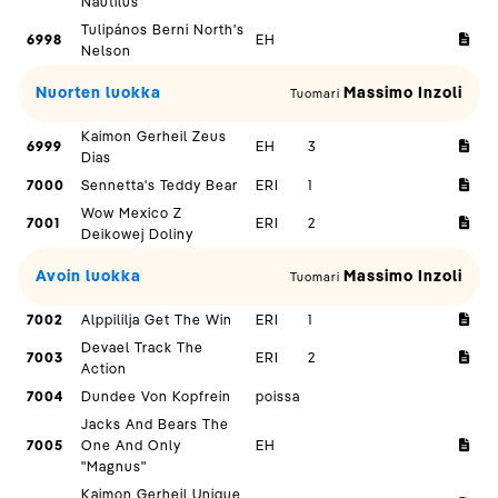
Nautilus
Tulipános Berni North's
6998
EH
Nelson
Nuorten luokka
Massimo Inzoli
Tuomari
Kaimon Gerheil Zeus
6999
EH
3
Dias
7000
Sennetta's Teddy Bear
ERI
1
Wow Mexico Z
7001
ERI
2
Deikowej Doliny
Avoin luokka
Massimo Inzoli
Tuomari
7002
Alppililja Get The Win
ERI
1
Devael Track The
7003
ERI
2
Action
7004
Dundee Von Kopfrein
poissa
Jacks And Bears The
7005
One And Only
EH
"Magnus"
Kaimon Gerheil Unique