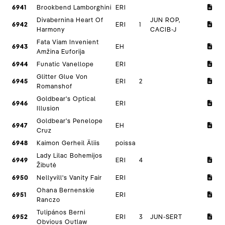
6941
Brookbend Lamborghini
ERI
Divabernina Heart Of
JUN ROP,
6942
ERI
1
Harmony
CACIB-J
Fata Viam Invenient
6943
EH
Amžina Euforija
6944
Funatic Vanellope
ERI
Glitter Glue Von
6945
ERI
2
Romanshof
Goldbear's Optical
6946
ERI
Illusion
Goldbear's Penelope
6947
EH
Cruz
6948
Kaimon Gerheil Äliis
poissa
Lady Lilac Bohemijos
6949
ERI
4
Žibutė
6950
Nellyvill's Vanity Fair
ERI
Ohana Bernenskie
6951
ERI
Ranczo
Tulipános Berni
6952
ERI
3
JUN-SERT
Obvious Outlaw