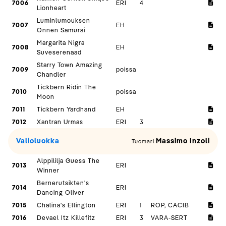
7006
ERI
4
Lionheart
Luminlumouksen
7007
EH
Onnen Samurai
Margarita Nigra
7008
EH
Suveserenaad
Starry Town Amazing
7009
poissa
Chandler
Tickbern Ridin The
7010
poissa
Moon
7011
Tickbern Yardhand
EH
7012
Xantran Urmas
ERI
3
Valioluokka
Massimo Inzoli
Tuomari
Alppililja Guess The
7013
ERI
Winner
Bernerutsikten's
7014
ERI
Dancing Oliver
7015
Chalina's Ellington
ERI
1
ROP, CACIB
7016
Devael Itz Killefitz
ERI
3
VARA-SERT