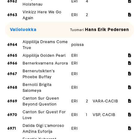
6962
ERI
4
Holstenau
Vinkizz Here We Go
6963
ERI
2
Again
Valioluokka
Hans Erik Pedersen
Tuomari
Alppililja Dreams Come
6964
poissa
True
6965
Alppililja Golden Pearl
ERI
6966
Bernerkvarnens Aurora
ERI
Bernerutsikten's
6967
ERI
Phoebe Buffay
Bernolli Brigita
6968
ERI
Salomeya
Canton Sur Queen
6969
ERI
2
VARA-CACIB
Beyond Question
Canton Sur Quest For
6970
ERI
1
VSP, CACIB
Love
Dalida Gigi L'amoroso
6971
ERI
Amžina Euforija