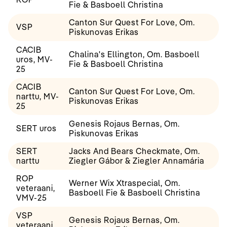
Fie & Basboell Christina
Canton Sur Quest For Love, Om.
VSP
Piskunovas Erikas
CACIB
Chalina's Ellington, Om. Basboell
uros, MV-
Fie & Basboell Christina
25
CACIB
Canton Sur Quest For Love, Om.
narttu, MV-
Piskunovas Erikas
25
Genesis Rojaus Bernas, Om.
SERT uros
Piskunovas Erikas
SERT
Jacks And Bears Checkmate, Om.
narttu
Ziegler Gábor & Ziegler Annamária
ROP
Werner Wix Xtraspecial, Om.
veteraani,
Basboell Fie & Basboell Christina
VMV-25
VSP
Genesis Rojaus Bernas, Om.
veteraani,