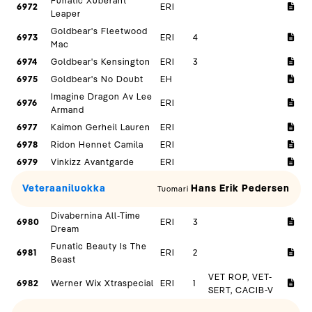
Funatic Xuberant
6972
ERI
Leaper
Goldbear's Fleetwood
6973
ERI
4
Mac
6974
Goldbear's Kensington
ERI
3
6975
Goldbear's No Doubt
EH
Imagine Dragon Av Lee
6976
ERI
Armand
6977
Kaimon Gerheil Lauren
ERI
6978
Ridon Hennet Camila
ERI
6979
Vinkizz Avantgarde
ERI
Veteraaniluokka
Hans Erik Pedersen
Tuomari
Divabernina All-Time
6980
ERI
3
Dream
Funatic Beauty Is The
6981
ERI
2
Beast
VET ROP, VET-
6982
Werner Wix Xtraspecial
ERI
1
SERT, CACIB-V