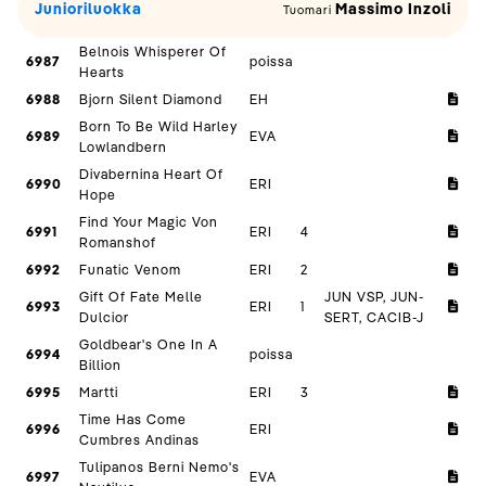
Junioriluokka
Massimo Inzoli
Tuomari
Belnois Whisperer Of
6987
poissa
Hearts
6988
Bjorn Silent Diamond
EH
Born To Be Wild Harley
6989
EVA
Lowlandbern
Divabernina Heart Of
6990
ERI
Hope
Find Your Magic Von
6991
ERI
4
Romanshof
6992
Funatic Venom
ERI
2
Gift Of Fate Melle
JUN VSP, JUN-
6993
ERI
1
Dulcior
SERT, CACIB-J
Goldbear's One In A
6994
poissa
Billion
6995
Martti
ERI
3
Time Has Come
6996
ERI
Cumbres Andinas
Tulipanos Berni Nemo's
6997
EVA