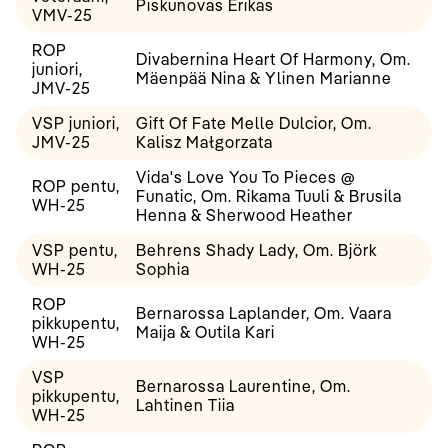
Piskunovas Erikas
VMV-25
ROP
Divabernina Heart Of Harmony, Om.
juniori,
Mäenpää Nina & Ylinen Marianne
JMV-25
VSP juniori,
Gift Of Fate Melle Dulcior, Om.
JMV-25
Kalisz Małgorzata
Vida's Love You To Pieces @
ROP pentu,
Funatic, Om. Rikama Tuuli & Brusila
WH-25
Henna & Sherwood Heather
VSP pentu,
Behrens Shady Lady, Om. Björk
WH-25
Sophia
ROP
Bernarossa Laplander, Om. Vaara
pikkupentu,
Maija & Outila Kari
WH-25
VSP
Bernarossa Laurentine, Om.
pikkupentu,
Lahtinen Tiia
WH-25