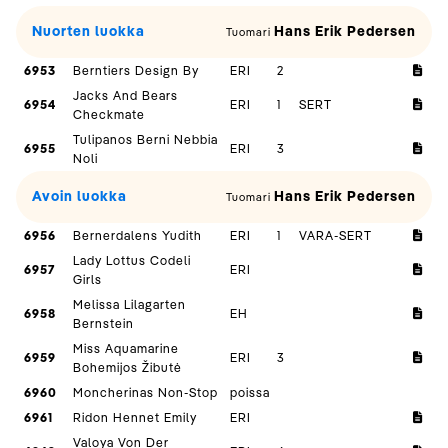
Nuorten luokka
Hans Erik Pedersen
Tuomari
6953
Berntiers Design By
ERI
2
Jacks And Bears
6954
ERI
1
SERT
Checkmate
Tulipanos Berni Nebbia
6955
ERI
3
Noli
Avoin luokka
Hans Erik Pedersen
Tuomari
6956
Bernerdalens Yudith
ERI
1
VARA-SERT
Lady Lottus Codeli
6957
ERI
Girls
Melissa Lilagarten
6958
EH
Bernstein
Miss Aquamarine
6959
ERI
3
Bohemijos Žibutė
6960
Moncherinas Non-Stop
poissa
6961
Ridon Hennet Emily
ERI
Valoya Von Der