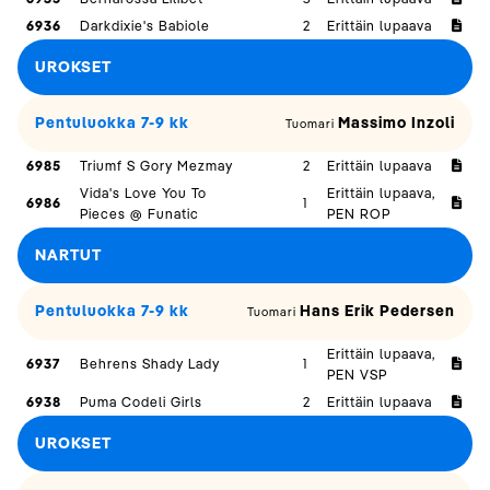
6936
Darkdixie's Babiole
2
Erittäin lupaava
UROKSET
Pentuluokka 7-9 kk
Massimo Inzoli
Tuomari
6985
Triumf S Gory Mezmay
2
Erittäin lupaava
Vida's Love You To
Erittäin lupaava,
6986
1
Pieces @ Funatic
PEN ROP
NARTUT
Pentuluokka 7-9 kk
Hans Erik Pedersen
Tuomari
Erittäin lupaava,
6937
Behrens Shady Lady
1
PEN VSP
6938
Puma Codeli Girls
2
Erittäin lupaava
UROKSET