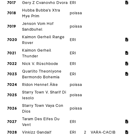
7017
Gery Z Cvanovho Dvora
ERI
Hubba Bubba's Xtra
7018
poissa
Mye Prim
Jenson Vom Hof
7019
poissa
Sandbuhel
Kaimon Gerheil Range
7020
ERI
Rover
Kaimon Gerheil
7021
ERI
Thunder
7022
Nick V. Rüschbode
ERI
Quarlito Theonlyone
7023
ERI
Bermondo Bohemia
7024
Ridon Hennet Äike
poissa
Starry Town V. Sharif Di
7025
poissa
Iesolo
Starry Town Vaya Con
7026
poissa
Dios
Taram Des Elfes Du
7027
ERI
Vent
7028
Vinkizz Gandalf
ERI
2
VARA-CACIB