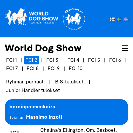
World Dog Show
FCI 1
|
FCI 2
|
FCI 3
|
FCI 4
|
FCI 5
|
FCI 6
|
FCI 7
|
FCI 8
|
FCI 9
|
FCI 10
Ryhmän parhaat
|
BIS-tulokset
|
Junior Handler tulokset
berninpaimenkoira
Massimo Inzoli
Tuomari
Chalina's Ellington, Om. Basboell
ROP