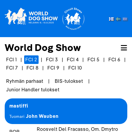
World Dog Show
FCI 1
|
FCI 2
|
FCI 3
|
FCI 4
|
FCI 5
|
FCI 6
|
FCI 7
|
FCI 8
|
FCI 9
|
FCI 10
Ryhmän parhaat
|
BIS-tulokset
|
Junior Handler tulokset
mastiffi
John Wauben
Tuomari
Roosvelt Del Fracasso, Om. Dmytro
ROP