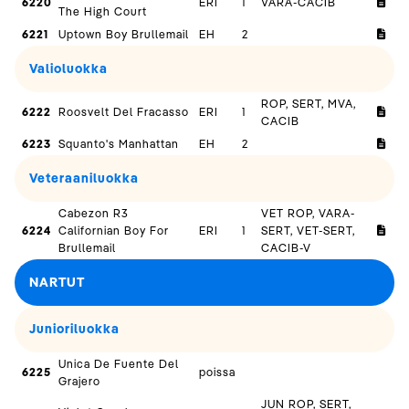
6220
ERI
1
VARA-CACIB
The High Court
6221
Uptown Boy Brullemail
EH
2
Valioluokka
ROP, SERT, MVA,
6222
Roosvelt Del Fracasso
ERI
1
CACIB
6223
Squanto's Manhattan
EH
2
Veteraaniluokka
Cabezon R3
VET ROP, VARA-
6224
Californian Boy For
ERI
1
SERT, VET-SERT,
Brullemail
CACIB-V
NARTUT
Junioriluokka
Unica De Fuente Del
6225
poissa
Grajero
JUN ROP, SERT,