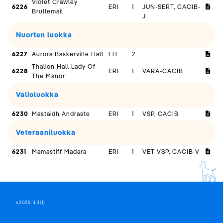
Violet Crawley
6226
ERI
1
JUN-SERT, CACIB-
Brullemail
J
Nuorten luokka
6227
Aurora Baskerville Hall
EH
2
Thalion Hall Lady Of
6228
ERI
1
VARA-CACIB
The Manor
Valioluokka
6230
Mastaidh Andraste
ERI
1
VSP, CACIB
Veteraaniluokka
6231
Mamastiff Madara
ERI
1
VET VSP, CACIB-V
v2025.11.3(1)