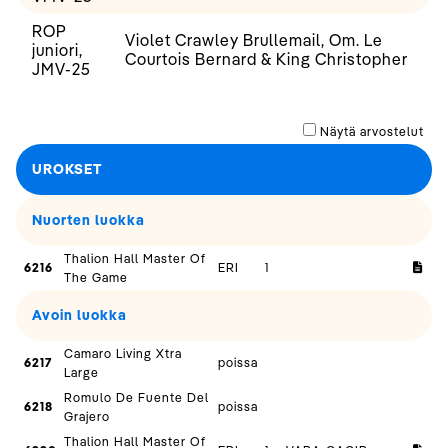
ROP
Violet Crawley Brullemail, Om. Le
juniori,
Courtois Bernard & King Christopher
JMV-25
Näytä arvostelut
UROKSET
Nuorten luokka
Thalion Hall Master Of
6216
ERI
1
The Game
Avoin luokka
Camaro Living Xtra
6217
poissa
Large
Romulo De Fuente Del
6218
poissa
Grajero
Thalion Hall Master Of