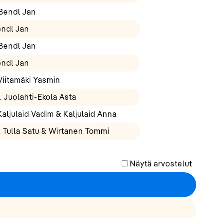
Bendl Jan
endl Jan
Bendl Jan
endl Jan
Viitamäki Yasmin
 Juolahti-Ekola Asta
aljulaid Vadim & Kaljulaid Anna
. Tulla Satu & Wirtanen Tommi
Näytä arvostelut