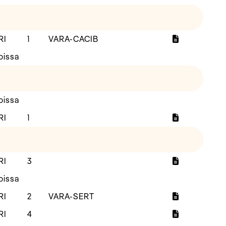
RI
1
VARA-CACIB
oissa
oissa
RI
1
RI
3
oissa
RI
2
VARA-SERT
RI
4