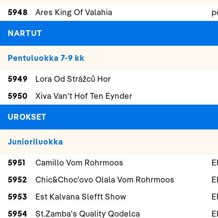
5948
Ares King Of Valahia
p
NARTUT
Pentuluokka 7-9 kk
5949
Lora Od Strážců Hor
5950
Xiva Van't Hof Ten Eynder
UROKSET
Junioriluokka
5951
Camillo Vom Rohrmoos
E
5952
Chic&Choc'ovo Olala Vom Rohrmoos
E
5953
Est Kalvana Slefft Show
E
5954
St.Zamba's Quality Qodelca
E