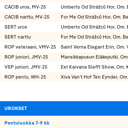
CACIB uros, MV-25
Umberto Od Strážců Hor, Om. 
CACIB narttu, MV-25
For Me Od Strážců Hor, Om. B
SERT uros
Umberto Od Strážců Hor, Om. 
SERT narttu
For Me Od Strážců Hor, Om. B
ROP veteraani, VMV-25
Saint Verna Elegant Erin, Om. 
ROP juniori, JMV-25
Mansikkapusun Eläkeputki, Om.
VSP juniori, JMV-25
Est Kalvana Slefft Show, Om. K
ROP pentu, WH-25
Xiva Van't Hof Ten Eynder, Om
UROKSET
Pentuluokka 7-9 kk