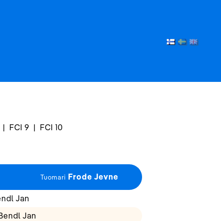
|
FCI 9
|
FCI 10
Frode Jevne
Tuomari
endl Jan
Bendl Jan