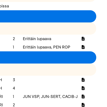
oissa
2
Erittäin lupaava
1
Erittäin lupaava, PEN ROP
H
3
H
4
RI
1
JUN VSP, JUN-SERT, CACIB-J
RI
2