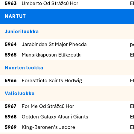
5963
Umberto Od Strážců Hor
E
NARTUT
Junioriluokka
5964
Jarabindan St Major Phecda
p
5965
Mansikkapusun Eläkeputki
E
Nuorten luokka
5966
Forestfield Saints Hedwig
E
Valioluokka
5967
For Me Od Strážců Hor
E
5968
Golden Galaxy Alsani Giants
E
5969
King-Baronen's Jadore
E