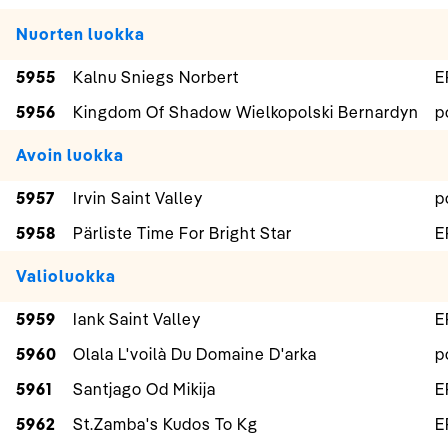
Nuorten luokka
5955
Kalnu Sniegs Norbert
E
5956
Kingdom Of Shadow Wielkopolski Bernardyn
p
Avoin luokka
5957
Irvin Saint Valley
p
5958
Pärliste Time For Bright Star
E
Valioluokka
5959
Iank Saint Valley
E
5960
Olala L'voilà Du Domaine D'arka
p
5961
Santjago Od Mikija
E
5962
St.Zamba's Kudos To Kg
E