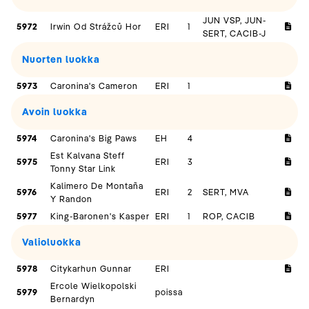
JUN VSP, JUN-
5972
Irwin Od Strážců Hor
ERI
1
SERT, CACIB-J
Nuorten luokka
5973
Caronina's Cameron
ERI
1
Avoin luokka
5974
Caronina's Big Paws
EH
4
Est Kalvana Steff
5975
ERI
3
Tonny Star Link
Kalimero De Montaña
5976
ERI
2
SERT, MVA
Y Randon
5977
King-Baronen's Kasper
ERI
1
ROP, CACIB
Valioluokka
5978
Citykarhun Gunnar
ERI
Ercole Wielkopolski
5979
poissa
Bernardyn