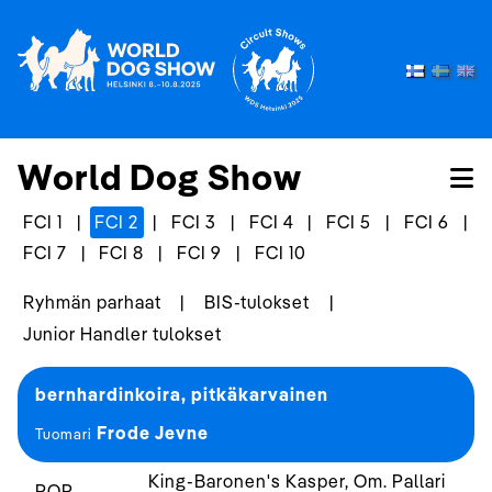
World Dog Show
FCI 1
|
FCI 2
|
FCI 3
|
FCI 4
|
FCI 5
|
FCI 6
|
FCI 7
|
FCI 8
|
FCI 9
|
FCI 10
Ryhmän parhaat
|
BIS-tulokset
|
Junior Handler tulokset
bernhardinkoira, pitkäkarvainen
Frode Jevne
Tuomari
King-Baronen's Kasper, Om. Pallari
ROP