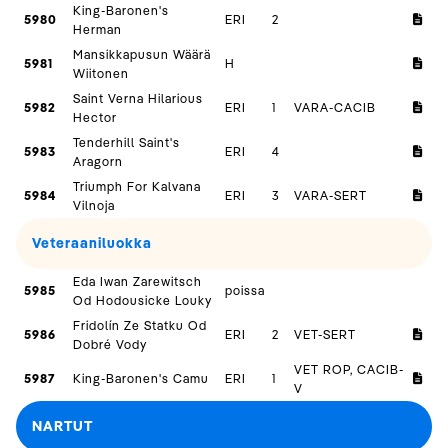
King-Baronen's
5980
ERI
2
Herman
Mansikkapusun Wäärä
5981
H
Wiitonen
Saint Verna Hilarious
5982
ERI
1
VARA-CACIB
Hector
Tenderhill Saint's
5983
ERI
4
Aragorn
Triumph For Kalvana
5984
ERI
3
VARA-SERT
Vilnoja
Veteraaniluokka
Eda Iwan Zarewitsch
5985
poissa
Od Hodousicke Louky
Fridolín Ze Statku Od
5986
ERI
2
VET-SERT
Dobré Vody
VET ROP, CACIB-
5987
King-Baronen's Camu
ERI
1
V
NARTUT