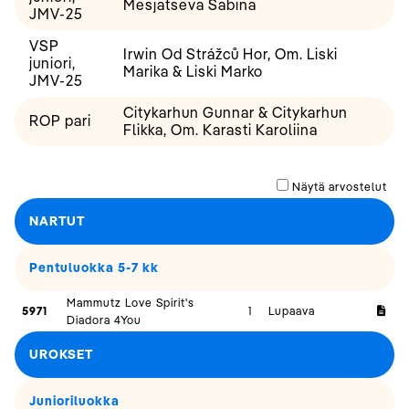
Mesjatseva Sabina
JMV-25
VSP
Irwin Od Strážců Hor, Om. Liski
juniori,
Marika & Liski Marko
JMV-25
Citykarhun Gunnar & Citykarhun
ROP pari
Flikka, Om. Karasti Karoliina
Näytä arvostelut
NARTUT
Pentuluokka 5-7 kk
Mammutz Love Spirit's
5971
1
Lupaava
Diadora 4You
UROKSET
Junioriluokka