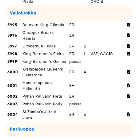
Prada
CACIB
Valioluokka
5995
Beloved King Olimpia
ERI
Chopper Breaks
5996
ERI
Hearts
5997
Citykarhun Flikka
ERI
2
5998
King-Baronen's Elvira
ERI
1
VSP, CACIB
5999
King-Baronen's Gimma
poissa
Kleinbarons Queen's
6000
ERI
4
Gemstone
Mansikkapusun
6001
EH
Millimetri
6002
Pyhän Pulivarin Heta
ERI
6003
Pyhän Pulivarin Polly
poissa
St.Zamba's Jetzet
6004
ERI
3
Jawa
Pariluokka