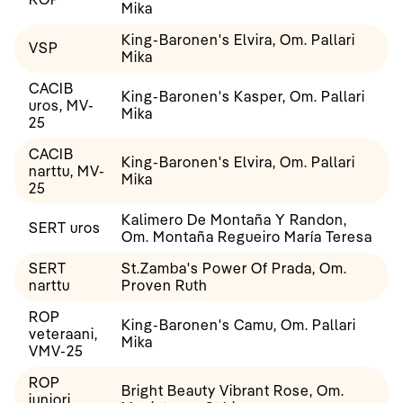
Mika
King-Baronen's Elvira, Om. Pallari
VSP
Mika
CACIB
King-Baronen's Kasper, Om. Pallari
uros, MV-
Mika
25
CACIB
King-Baronen's Elvira, Om. Pallari
narttu, MV-
Mika
25
Kalimero De Montaña Y Randon,
SERT uros
Om. Montaña Regueiro María Teresa
SERT
St.Zamba's Power Of Prada, Om.
narttu
Proven Ruth
ROP
King-Baronen's Camu, Om. Pallari
veteraani,
Mika
VMV-25
ROP
Bright Beauty Vibrant Rose, Om.
juniori,