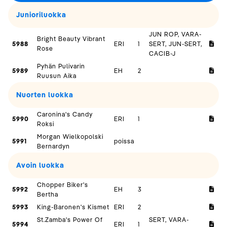
Junioriluokka
JUN ROP, VARA-
Bright Beauty Vibrant
5988
ERI
1
SERT, JUN-SERT,
Rose
CACIB-J
Pyhän Pulivarin
5989
EH
2
Ruusun Aika
Nuorten luokka
Caronina's Candy
5990
ERI
1
Roksi
Morgan Wielkopolski
5991
poissa
Bernardyn
Avoin luokka
Chopper Biker's
5992
EH
3
Bertha
5993
King-Baronen's Kismet
ERI
2
St.Zamba's Power Of
SERT, VARA-
5994
ERI
1