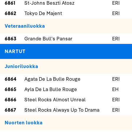
6861
St-Johns Beszti Atosz
ERI
6862
Tokyo De Majent
ERI
Veteraaniluokka
6863
Grande Bull's Pansar
ERI
NARTUT
Junioriluokka
6864
Agata De La Bulle Rouge
ERI
6865
Ayla De La Bulle Rouge
EH
6866
Steel Rocks Almost Unreal
ERI
6867
Steel Rocks Always Up To Drama
ERI
Nuorten luokka