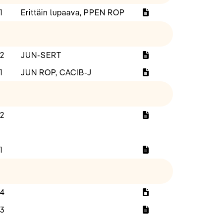
1
Erittäin lupaava, PPEN ROP
2
JUN-SERT
1
JUN ROP, CACIB-J
2
1
4
3