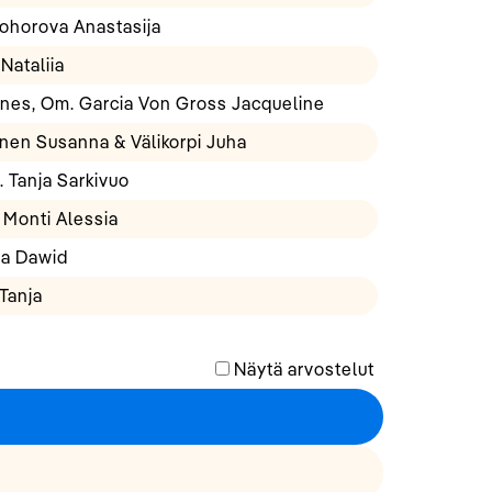
rohorova Anastasija
Nataliia
ones, Om. Garcia Von Gross Jacqueline
anen Susanna & Välikorpi Juha
 Tanja Sarkivuo
 Monti Alessia
la Dawid
 Tanja
Näytä arvostelut