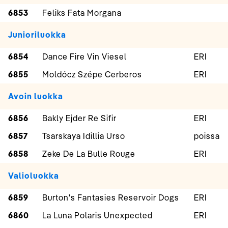
6853
Feliks Fata Morgana
Junioriluokka
6854
Dance Fire Vin Viesel
ERI
6855
Moldócz Szépe Cerberos
ERI
Avoin luokka
6856
Bakly Ejder Re Sifir
ERI
6857
Tsarskaya Idillia Urso
poissa
6858
Zeke De La Bulle Rouge
ERI
Valioluokka
6859
Burton's Fantasies Reservoir Dogs
ERI
6860
La Luna Polaris Unexpected
ERI