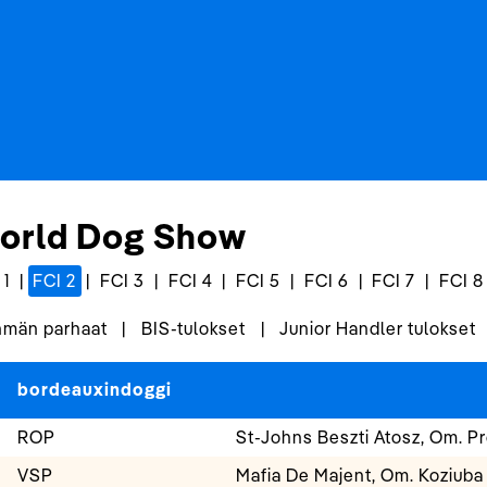
orld Dog Show
 1
|
FCI 2
|
FCI 3
|
FCI 4
|
FCI 5
|
FCI 6
|
FCI 7
|
FCI 8
män parhaat
|
BIS-tulokset
|
Junior Handler tulokset
bordeauxindoggi
ROP
St-Johns Beszti Atosz, Om. P
VSP
Mafia De Majent, Om. Koziuba 