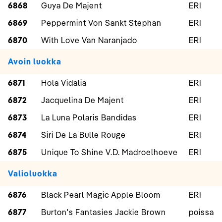
6868
Guya De Majent
ERI
6869
Peppermint Von Sankt Stephan
ERI
6870
With Love Van Naranjado
ERI
Avoin luokka
6871
Hola Vidalia
ERI
6872
Jacquelina De Majent
ERI
6873
La Luna Polaris Bandidas
ERI
6874
Siri De La Bulle Rouge
ERI
6875
Unique To Shine V.D. Madroelhoeve
ERI
Valioluokka
6876
Black Pearl Magic Apple Bloom
ERI
6877
Burton's Fantasies Jackie Brown
poissa