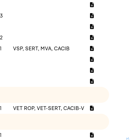
3
2
1
VSP, SERT, MVA, CACIB
1
VET ROP, VET-SERT, CACIB-V
1