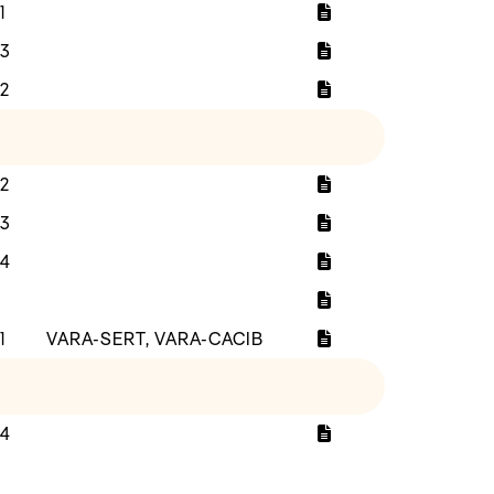
1
3
2
2
3
4
1
VARA-SERT, VARA-CACIB
4