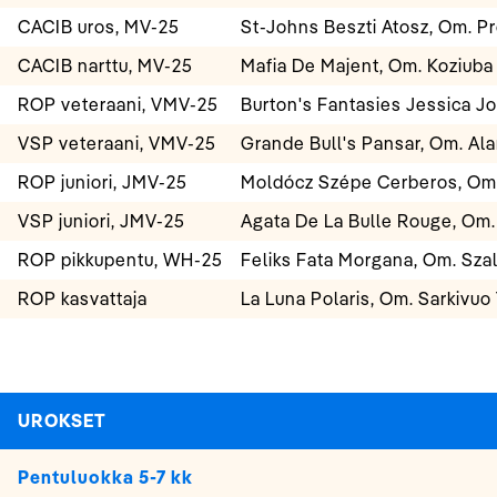
CACIB uros, MV-25
St-Johns Beszti Atosz, Om. P
CACIB narttu, MV-25
Mafia De Majent, Om. Koziuba 
ROP veteraani, VMV-25
Burton's Fantasies Jessica J
VSP veteraani, VMV-25
Grande Bull's Pansar, Om. Al
ROP juniori, JMV-25
Moldócz Szépe Cerberos, Om.
VSP juniori, JMV-25
Agata De La Bulle Rouge, Om.
ROP pikkupentu, WH-25
Feliks Fata Morgana, Om. Sza
ROP kasvattaja
La Luna Polaris, Om. Sarkivuo
UROKSET
Pentuluokka 5-7 kk