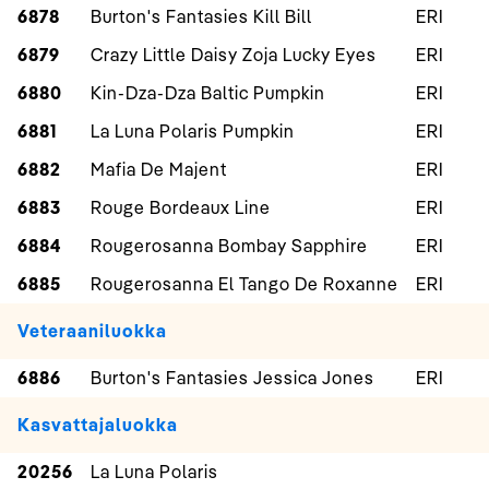
6878
Burton's Fantasies Kill Bill
ERI
6879
Crazy Little Daisy Zoja Lucky Eyes
ERI
6880
Kin-Dza-Dza Baltic Pumpkin
ERI
6881
La Luna Polaris Pumpkin
ERI
6882
Mafia De Majent
ERI
6883
Rouge Bordeaux Line
ERI
6884
Rougerosanna Bombay Sapphire
ERI
6885
Rougerosanna El Tango De Roxanne
ERI
Veteraaniluokka
6886
Burton's Fantasies Jessica Jones
ERI
Kasvattajaluokka
20256
La Luna Polaris