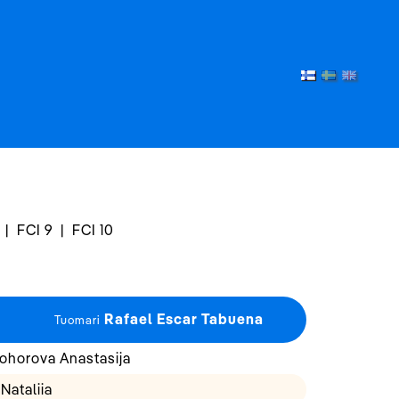
|
FCI 9
|
FCI 10
Rafael Escar Tabuena
Tuomari
rohorova Anastasija
Nataliia