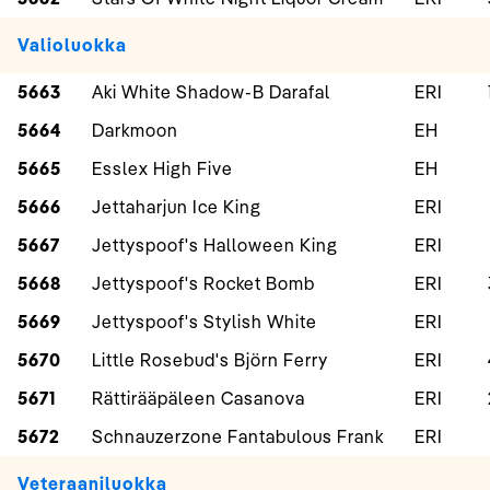
Valioluokka
5663
Aki White Shadow-B Darafal
ERI
5664
Darkmoon
EH
5665
Esslex High Five
EH
5666
Jettaharjun Ice King
ERI
5667
Jettyspoof's Halloween King
ERI
5668
Jettyspoof's Rocket Bomb
ERI
5669
Jettyspoof's Stylish White
ERI
5670
Little Rosebud's Björn Ferry
ERI
5671
Rättirääpäleen Casanova
ERI
5672
Schnauzerzone Fantabulous Frank
ERI
Veteraaniluokka