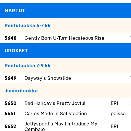
NARTUT
Pentuluokka 5-7 kk
5648
Gently Born U-Turn Hecateous Rise
UROKSET
Pentuluokka 7-9 kk
5649
Dayway's Snowslide
Junioriluokka
5650
Bad Hairday's Pretty Joyful
ERI
5651
Carlos Made In Satisfaction
poissa
Jettyspoof's May I Introduce My
5652
ERI
Cembalo