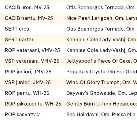
CACIB uros, MV-25
Otis Boanergos Tornado, Om. 
CACIB narttu, MV-25
Nice Pearl Larigosh, Om. Lar
SERT uros
Otis Boanergos Tornado, Om. 
SERT narttu
Kahnjee Cole Lady-Vashj, Om.
ROP veteraani, VMV-25
Kahnjee Cole Lady-Vashj, Om.
VSP veteraani, VMV-25
Jettyspoof's Piece Of Cake, 
ROP juniori, JMV-25
Pepalfa's Crystal Go For Gol
VSP juniori, JMV-25
Wind Of Glory Triumph, Om. V
ROP pentu, WH-25
Dayway's Snowslide, Om. Lep
ROP pikkupentu, WH-25
Gently Born U-Turn Hecateous
ROP kasvattaja
Bad Hairday's, Om. Puska Mia