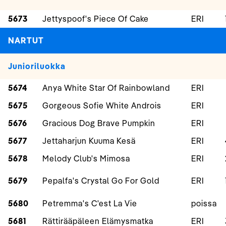
5673
Jettyspoof's Piece Of Cake
ERI
NARTUT
Junioriluokka
5674
Anya White Star Of Rainbowland
ERI
5675
Gorgeous Sofie White Androis
ERI
5676
Gracious Dog Brave Pumpkin
ERI
5677
Jettaharjun Kuuma Kesä
ERI
5678
Melody Club's Mimosa
ERI
5679
Pepalfa's Crystal Go For Gold
ERI
5680
Petremma's C'est La Vie
poissa
5681
Rättirääpäleen Elämysmatka
ERI