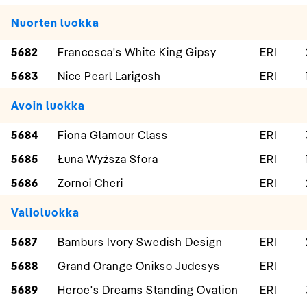
Nuorten luokka
5682
Francesca's White King Gipsy
ERI
5683
Nice Pearl Larigosh
ERI
Avoin luokka
5684
Fiona Glamour Class
ERI
5685
Łuna Wyższa Sfora
ERI
5686
Zornoi Cheri
ERI
Valioluokka
5687
Bamburs Ivory Swedish Design
ERI
5688
Grand Orange Onikso Judesys
ERI
5689
Heroe's Dreams Standing Ovation
ERI