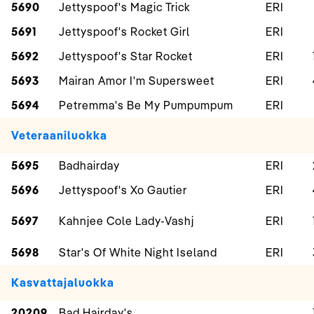
5690
Jettyspoof's Magic Trick
ERI
5691
Jettyspoof's Rocket Girl
ERI
5692
Jettyspoof's Star Rocket
ERI
5693
Mairan Amor I'm Supersweet
ERI
5694
Petremma's Be My Pumpumpum
ERI
Veteraaniluokka
5695
Badhairday
ERI
5696
Jettyspoof's Xo Gautier
ERI
5697
Kahnjee Cole Lady-Vashj
ERI
5698
Star's Of White Night Iseland
ERI
Kasvattajaluokka
20209
Bad Hairday's