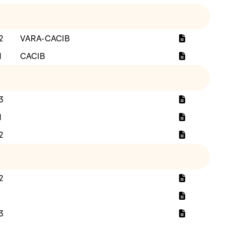
2
VARA-CACIB
1
CACIB
3
1
2
2
3