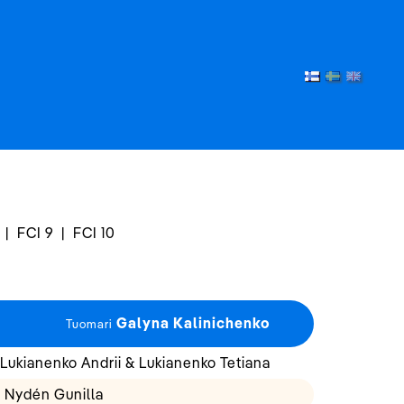
|
FCI 9
|
FCI 10
Galyna Kalinichenko
Tuomari
Lukianenko Andrii & Lukianenko Tetiana
 Nydén Gunilla