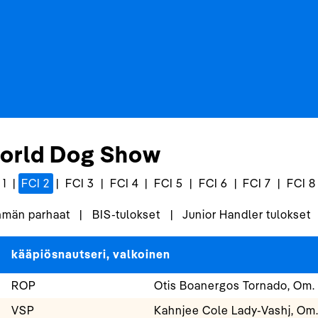
orld Dog Show
 1
|
FCI 2
|
FCI 3
|
FCI 4
|
FCI 5
|
FCI 6
|
FCI 7
|
FCI 8
män parhaat
|
BIS-tulokset
|
Junior Handler tulokset
kääpiösnautseri, valkoinen
ROP
Otis Boanergos Tornado, Om. 
VSP
Kahnjee Cole Lady-Vashj, Om.