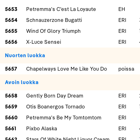
5653
Petremma's C'est La Loyaute
EH
5654
Schnauzerzone Bugatti
ERI
5655
Wind Of Glory Triumph
ERI
5656
X-Luce Sensei
ERI
Nuorten luokka
5657
Chapelways Love Me Like You Do
poissa
Avoin luokka
5658
Gently Born Day Dream
ERI
5659
Otis Boanergos Tornado
ERI
5660
Petremma's Be My Tomtomtom
ERI
5661
Pixbo Alaska
ERI
5662
Stars Of White Night Liquor Cream
ERI