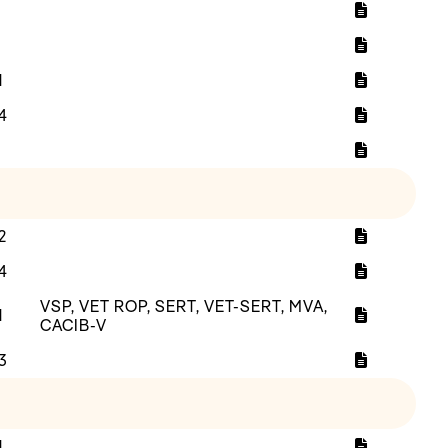
1
4
2
4
VSP, VET ROP, SERT, VET-SERT, MVA,
1
CACIB-V
3
1