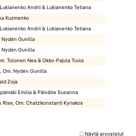
Lukianenko Andrii & Lukianenko Tetiana
ysa Kuzmenko
Lukianenko Andrii & Lukianenko Tetiana
 Nydén Gunilla
 Nydén Gunilla
Om. Tolonen Nea & Okko-Pajula Tuula
d, Om. Nydén Gunilla
ald Zoja
pämäki Emilia & Päivätie Susanna
 Rise, Om. Chatzikonstanti Kyriakos
Näytä arvostelut