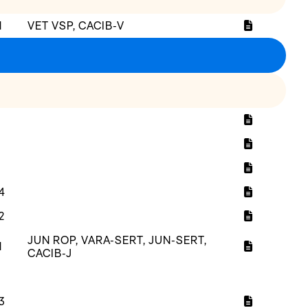
1
VET VSP, CACIB-V
4
2
JUN ROP, VARA-SERT, JUN-SERT,
1
CACIB-J
3