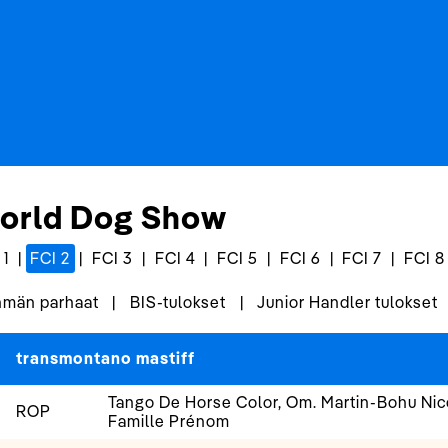
orld Dog Show
 1
|
FCI 2
|
FCI 3
|
FCI 4
|
FCI 5
|
FCI 6
|
FCI 7
|
FCI 8
män parhaat
|
BIS-tulokset
|
Junior Handler tulokset
transmontano mastiff
Tango De Horse Color, Om. Martin-Bohu Ni
ROP
Famille Prénom