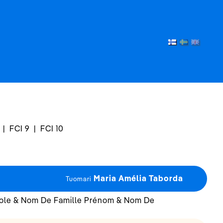
|
FCI 9
|
FCI 10
Maria Amélia Taborda
Tuomari
cole & Nom De Famille Prénom & Nom De