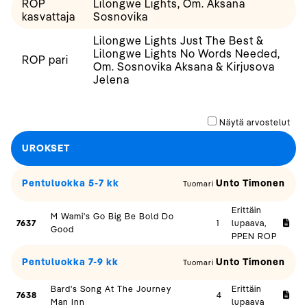
ROP
Lilongwe Lights, Om. Aksana
kasvattaja
Sosnovika
Lilongwe Lights Just The Best &
Lilongwe Lights No Words Needed,
ROP pari
Om. Sosnovika Aksana & Kirjusova
Jelena
Näytä arvostelut
UROKSET
Pentuluokka 5-7 kk
Unto Timonen
Tuomari
Erittäin
M Wami's Go Big Be Bold Do
7637
1
lupaava,
Good
PPEN ROP
Pentuluokka 7-9 kk
Unto Timonen
Tuomari
Bard's Song At The Journey
Erittäin
7638
4
Man Inn
lupaava