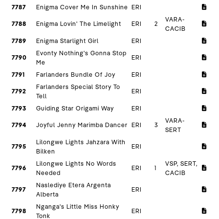
7787
Enigma Cover Me In Sunshine
ERI
VARA-
7788
Enigma Lovin' The Limelight
ERI
2
CACIB
7789
Enigma Starlight Girl
ERI
Evonty Nothing's Gonna Stop
7790
ERI
Me
7791
Farlanders Bundle Of Joy
ERI
Farlanders Special Story To
7792
ERI
Tell
7793
Guiding Star Origami Way
ERI
VARA-
7794
Joyful Jenny Marimba Dancer
ERI
3
SERT
Lilongwe Lights Jahzara With
7795
ERI
Bilken
Lilongwe Lights No Words
VSP, SERT,
7796
ERI
1
Needed
CACIB
Naslediye Etera Argenta
7797
ERI
Alberta
Nganga's Little Miss Honky
7798
ERI
Tonk