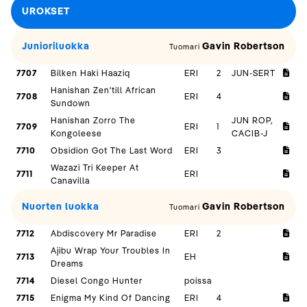
UROKSET
Junioriluokka
Gavin Robertson
Tuomari
7707
Bilken Haki Haaziq
ERI
2
JUN-SERT
Hanishan Zen'till African
7708
ERI
4
Sundown
Hanishan Zorro The
JUN ROP,
7709
ERI
1
Kongoleese
CACIB-J
7710
Obsidion Got The Last Word
ERI
3
Wazazi Tri Keeper At
7711
ERI
Canavilla
Nuorten luokka
Gavin Robertson
Tuomari
7712
Abdiscovery Mr Paradise
ERI
2
Ajibu Wrap Your Troubles In
7713
EH
Dreams
7714
Diesel Congo Hunter
poissa
7715
Enigma My Kind Of Dancing
ERI
4