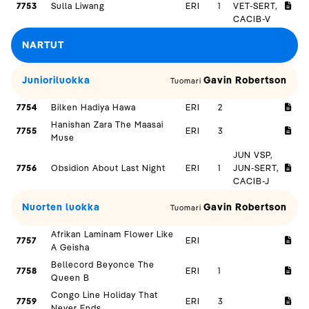
7753
Sulla Liwang
ERI
1
VET-SERT,
CACIB-V
NARTUT
Junioriluokka
Gavin Robertson
Tuomari
7754
Bilken Hadiya Hawa
ERI
2
Hanishan Zara The Maasai
7755
ERI
3
Muse
JUN VSP,
7756
Obsidion About Last Night
ERI
1
JUN-SERT,
CACIB-J
Nuorten luokka
Gavin Robertson
Tuomari
Afrikan Laminam Flower Like
7757
ERI
A Geisha
Bellecord Beyonce The
7758
ERI
1
Queen B
Congo Line Holiday That
7759
ERI
3
Never Ends