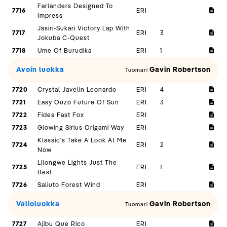
Farlanders Designed To
7716
ERI
Impress
Jasiri-Sukari Victory Lap With
7717
ERI
3
Jokuba C-Quest
7718
Ume Of Burudika
ERI
1
Avoin luokka
Gavin Robertson
Tuomari
7720
Crystal Javelin Leonardo
ERI
4
7721
Easy Ouzo Future Of Sun
ERI
3
7722
Fides Fast Fox
ERI
7723
Glowing Sirius Origami Way
ERI
Klassic's Take A Look At Me
7724
ERI
2
Now
Lilongwe Lights Just The
7725
ERI
1
Best
7726
Saliuto Forest Wind
ERI
Valioluokka
Gavin Robertson
Tuomari
7727
Ajibu Que Rico
ERI