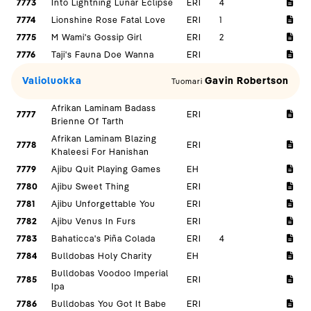
7773
Into Lightning Lunar Eclipse
ERI
4
7774
Lionshine Rose Fatal Love
ERI
1
7775
M Wami's Gossip Girl
ERI
2
7776
Taji's Fauna Doe Wanna
ERI
Valioluokka
Gavin Robertson
Tuomari
Afrikan Laminam Badass
7777
ERI
Brienne Of Tarth
Afrikan Laminam Blazing
7778
ERI
Khaleesi For Hanishan
7779
Ajibu Quit Playing Games
EH
7780
Ajibu Sweet Thing
ERI
7781
Ajibu Unforgettable You
ERI
7782
Ajibu Venus In Furs
ERI
7783
Bahaticca's Piña Colada
ERI
4
7784
Bulldobas Holy Charity
EH
Bulldobas Voodoo Imperial
7785
ERI
Ipa
7786
Bulldobas You Got It Babe
ERI