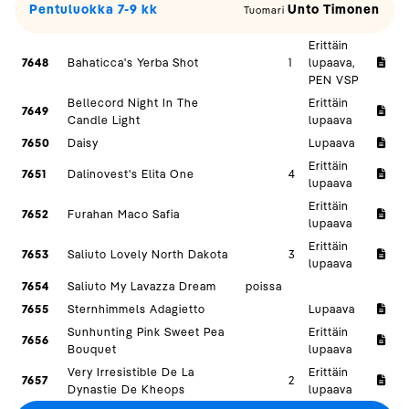
Pentuluokka 7-9 kk
Unto Timonen
Tuomari
Erittäin
7648
Bahaticca's Yerba Shot
1
lupaava,
PEN VSP
Bellecord Night In The
Erittäin
7649
Candle Light
lupaava
7650
Daisy
Lupaava
Erittäin
7651
Dalinovest's Elita One
4
lupaava
Erittäin
7652
Furahan Maco Safia
lupaava
Erittäin
7653
Saliuto Lovely North Dakota
3
lupaava
7654
Saliuto My Lavazza Dream
poissa
7655
Sternhimmels Adagietto
Lupaava
Sunhunting Pink Sweet Pea
Erittäin
7656
Bouquet
lupaava
Very Irresistible De La
Erittäin
7657
2
Dynastie De Kheops
lupaava