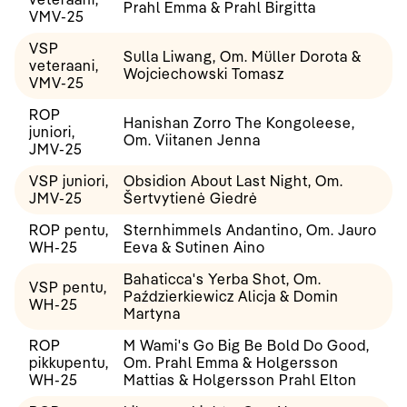
Prahl Emma & Prahl Birgitta
VMV-25
VSP
Sulla Liwang, Om. Müller Dorota &
veteraani,
Wojciechowski Tomasz
VMV-25
ROP
Hanishan Zorro The Kongoleese,
juniori,
Om. Viitanen Jenna
JMV-25
VSP juniori,
Obsidion About Last Night, Om.
JMV-25
Šertvytienė Giedrė
ROP pentu,
Sternhimmels Andantino, Om. Jauro
WH-25
Eeva & Sutinen Aino
Bahaticca's Yerba Shot, Om.
VSP pentu,
Paździerkiewicz Alicja & Domin
WH-25
Martyna
ROP
M Wami's Go Big Be Bold Do Good,
pikkupentu,
Om. Prahl Emma & Holgersson
WH-25
Mattias & Holgersson Prahl Elton