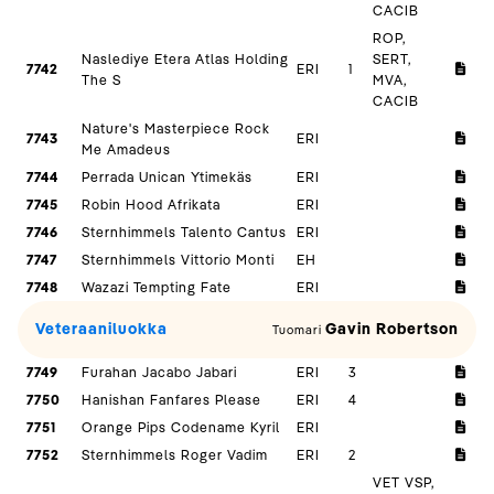
CACIB
ROP,
Naslediye Etera Atlas Holding
SERT,
7742
ERI
1
The S
MVA,
CACIB
Nature's Masterpiece Rock
7743
ERI
Me Amadeus
7744
Perrada Unican Ytimekäs
ERI
7745
Robin Hood Afrikata
ERI
7746
Sternhimmels Talento Cantus
ERI
7747
Sternhimmels Vittorio Monti
EH
7748
Wazazi Tempting Fate
ERI
Veteraaniluokka
Gavin Robertson
Tuomari
7749
Furahan Jacabo Jabari
ERI
3
7750
Hanishan Fanfares Please
ERI
4
7751
Orange Pips Codename Kyril
ERI
7752
Sternhimmels Roger Vadim
ERI
2
VET VSP,