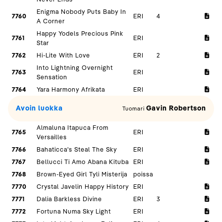
Enigma Nobody Puts Baby In
7760
ERI
4
A Corner
Happy Yodels Precious Pink
7761
ERI
Star
7762
Hi-Lite With Love
ERI
2
Into Lightning Overnight
7763
ERI
Sensation
7764
Yara Harmony Afrikata
ERI
Avoin luokka
Gavin Robertson
Tuomari
Almaluna Itapuca From
7765
ERI
Versailles
7766
Bahaticca's Steal The Sky
ERI
7767
Bellucci Ti Amo Abana Kituba
ERI
7768
Brown-Eyed Girl Tyli Misterija
poissa
7770
Crystal Javelin Happy History
ERI
7771
Dalia Barkless Divine
ERI
3
7772
Fortuna Numa Sky Light
ERI