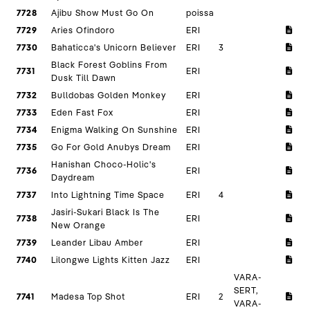
7728
Ajibu Show Must Go On
poissa
7729
Aries Ofindoro
ERI
7730
Bahaticca's Unicorn Believer
ERI
3
Black Forest Goblins From
7731
ERI
Dusk Till Dawn
7732
Bulldobas Golden Monkey
ERI
7733
Eden Fast Fox
ERI
7734
Enigma Walking On Sunshine
ERI
7735
Go For Gold Anubys Dream
ERI
Hanishan Choco-Holic's
7736
ERI
Daydream
7737
Into Lightning Time Space
ERI
4
Jasiri-Sukari Black Is The
7738
ERI
New Orange
7739
Leander Libau Amber
ERI
7740
Lilongwe Lights Kitten Jazz
ERI
VARA-
SERT,
7741
Madesa Top Shot
ERI
2
VARA-