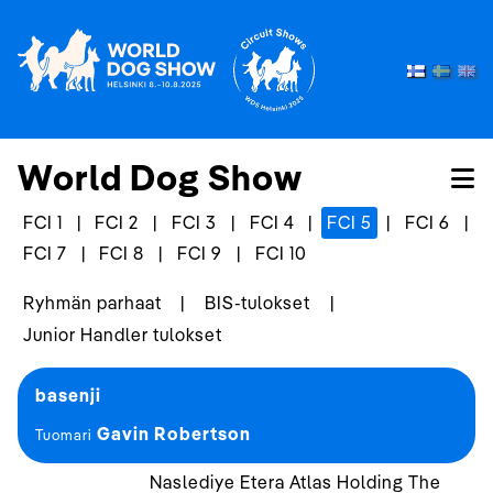
World Dog Show
FCI 1
|
FCI 2
|
FCI 3
|
FCI 4
|
FCI 5
|
FCI 6
|
FCI 7
|
FCI 8
|
FCI 9
|
FCI 10
Ryhmän parhaat
|
BIS-tulokset
|
Junior Handler tulokset
basenji
Gavin Robertson
Tuomari
Naslediye Etera Atlas Holding The