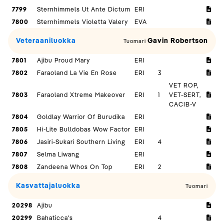
7799
Sternhimmels Ut Ante Dictum
ERI
7800
Sternhimmels Violetta Valery
EVA
Veteraaniluokka
Gavin Robertson
Tuomari
7801
Ajibu Proud Mary
ERI
7802
Faraoland La Vie En Rose
ERI
3
VET ROP,
7803
Faraoland Xtreme Makeover
ERI
1
VET-SERT,
CACIB-V
7804
Goldlay Warrior Of Burudika
ERI
7805
Hi-Lite Bulldobas Wow Factor
ERI
7806
Jasiri-Sukari Southern Living
ERI
4
7807
Selma Liwang
ERI
7808
Zandeena Whos On Top
ERI
2
Kasvattajaluokka
Tuomari
20298
Ajibu
20299
Bahaticca's
4