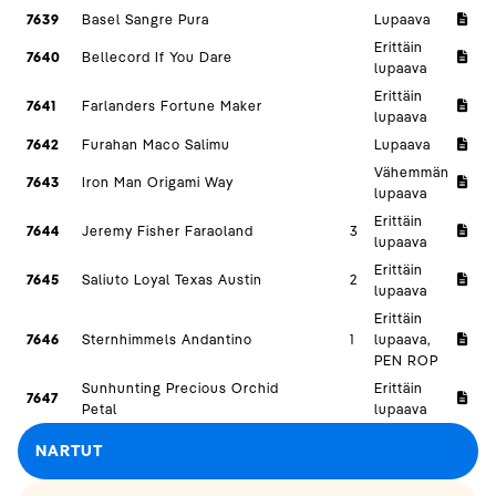
7639
Basel Sangre Pura
Lupaava
Erittäin
7640
Bellecord If You Dare
lupaava
Erittäin
7641
Farlanders Fortune Maker
lupaava
7642
Furahan Maco Salimu
Lupaava
Vähemmän
7643
Iron Man Origami Way
lupaava
Erittäin
7644
Jeremy Fisher Faraoland
3
lupaava
Erittäin
7645
Saliuto Loyal Texas Austin
2
lupaava
Erittäin
7646
Sternhimmels Andantino
1
lupaava,
PEN ROP
Sunhunting Precious Orchid
Erittäin
7647
Petal
lupaava
NARTUT