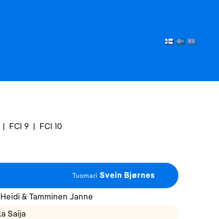
|
FCI 9
|
FCI 10
Svein Bjørnes
Tuomari
Heidi & Tamminen Janne
a Saija