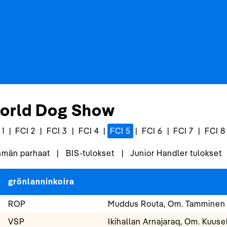
orld Dog Show
 1
|
FCI 2
|
FCI 3
|
FCI 4
|
FCI 5
|
FCI 6
|
FCI 7
|
FCI 8
män parhaat
|
BIS-tulokset
|
Junior Handler tulokset
grönlanninkoira
ROP
Muddus Routa, Om. Tamminen 
VSP
Ikihallan Arnajaraq, Om. Kuusel