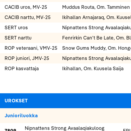
CACIB uros, MV-25
Muddus Routa, Om. Tamminen 
CACIB narttu, MV-25
Ikihallan Arnajaraq, Om. Kuusel
SERT uros
Nipnattens Strong Avaalaqiak
SERT narttu
Fenrirkin Can't Be Late, Om. 
ROP veteraani, VMV-25
Snow Gums Muddy, Om. Hongel
ROP juniori, JMV-25
Nipnattens Strong Avaalaqiak
ROP kasvattaja
Ikihallan, Om. Kuusela Saija
UROKSET
Junioriluokka
Nipnattens Strong Avaalaqiakuloog
7809
ERI