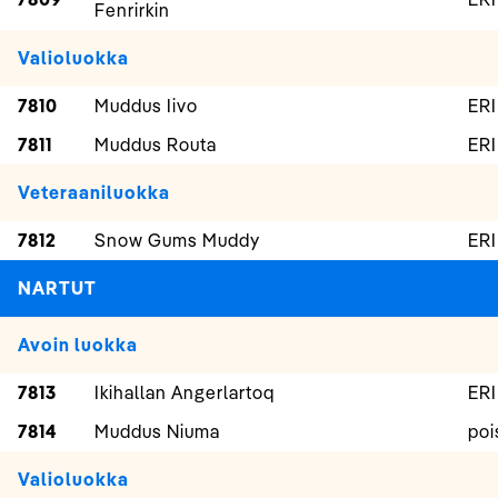
Fenrirkin
Valioluokka
7810
Muddus Iivo
ERI
7811
Muddus Routa
ERI
Veteraaniluokka
7812
Snow Gums Muddy
ERI
NARTUT
Avoin luokka
7813
Ikihallan Angerlartoq
ERI
7814
Muddus Niuma
poi
Valioluokka