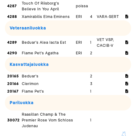
Touch Of Riisborg's
4287
poissa
Believe In You April
4288
Xamirabilis Elma Eminens
ERI
4
VARA-SERT
Veteraaniluokka
VET VSP,
4289
Beduar's Alea Iacta Est
ERI
1
CACIB-V
4290
Flame Pet's Agatha
ERI
2
Kasvattajaluokka
20165
Beduar's
2
20166
Cierimon
3
20167
Flame Pet's
1
Pariluokka
Raasillan Champ & The
30072
Premier Rose Vom Schloss
1
Judenau