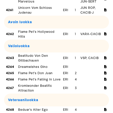
Marvelous
JUN-SERT
Unicorn Vom Schloss
JUN ROP,
4261
ERI
1
Judenau
CACIB-J
Avoin luokka
Flame Pet's Hollywood
4262
ERI
1
VARA-CACIB
Hills
Valioluokka
Beatitudo Von Den
4263
ERI
1
VSP, CACIB
Gillbachauen
4264
Dreamwishes Gino
ERI
4265
Flame Pet's Don Juan
ERI
2
4266
Flame Pet's Falling In Love
ERI
4
Kromiwonder Beatific
4267
ERI
3
Attraction
Veteraaniluokka
4268
Beduar's Alter Ego
ERI
4