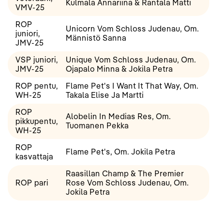
Kulmala Annariina & Rantala Matti
VMV-25
ROP
Unicorn Vom Schloss Judenau, Om.
juniori,
Männistö Sanna
JMV-25
VSP juniori,
Unique Vom Schloss Judenau, Om.
JMV-25
Ojapalo Minna & Jokila Petra
ROP pentu,
Flame Pet's I Want It That Way, Om.
WH-25
Takala Elise Ja Martti
ROP
Alobelin In Medias Res, Om.
pikkupentu,
Tuomanen Pekka
WH-25
ROP
Flame Pet's, Om. Jokila Petra
kasvattaja
Raasillan Champ & The Premier
ROP pari
Rose Vom Schloss Judenau, Om.
Jokila Petra