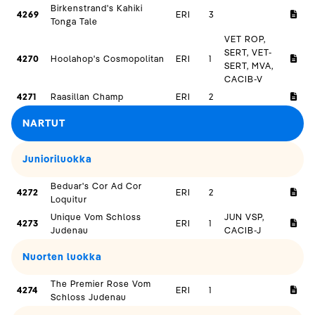
Birkenstrand's Kahiki
4269
ERI
3
Tonga Tale
VET ROP,
SERT, VET-
4270
Hoolahop's Cosmopolitan
ERI
1
SERT, MVA,
CACIB-V
4271
Raasillan Champ
ERI
2
NARTUT
Junioriluokka
Beduar's Cor Ad Cor
4272
ERI
2
Loquitur
Unique Vom Schloss
JUN VSP,
4273
ERI
1
Judenau
CACIB-J
Nuorten luokka
The Premier Rose Vom
4274
ERI
1
Schloss Judenau