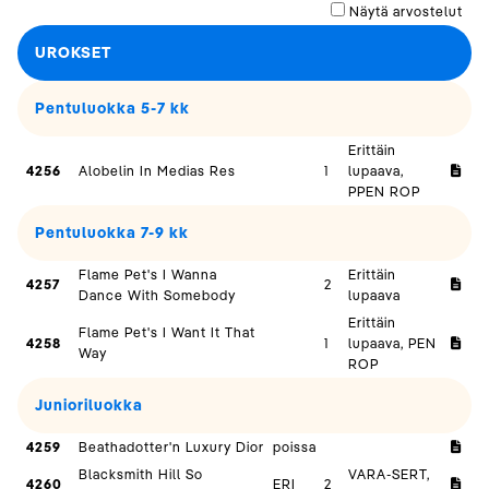
Näytä arvostelut
UROKSET
Pentuluokka 5-7 kk
Erittäin
4256
Alobelin In Medias Res
1
lupaava,
PPEN ROP
Pentuluokka 7-9 kk
Flame Pet's I Wanna
Erittäin
4257
2
Dance With Somebody
lupaava
Erittäin
Flame Pet's I Want It That
4258
1
lupaava, PEN
Way
ROP
Junioriluokka
4259
Beathadotter'n Luxury Dior
poissa
Blacksmith Hill So
VARA-SERT,
4260
ERI
2