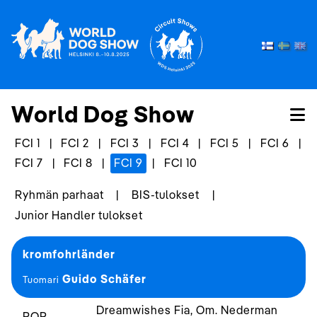
World Dog Show
FCI 1
|
FCI 2
|
FCI 3
|
FCI 4
|
FCI 5
|
FCI 6
|
FCI 7
|
FCI 8
|
FCI 9
|
FCI 10
Ryhmän parhaat
|
BIS-tulokset
|
Junior Handler tulokset
kromfohrländer
Guido Schäfer
Tuomari
Dreamwishes Fia, Om. Nederman
ROP