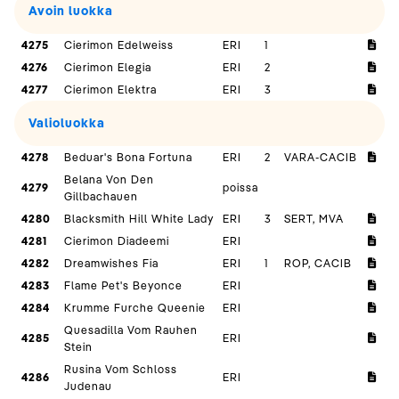
Avoin luokka
4275
Cierimon Edelweiss
ERI
1
4276
Cierimon Elegia
ERI
2
4277
Cierimon Elektra
ERI
3
Valioluokka
4278
Beduar's Bona Fortuna
ERI
2
VARA-CACIB
Belana Von Den
4279
poissa
Gillbachauen
4280
Blacksmith Hill White Lady
ERI
3
SERT, MVA
4281
Cierimon Diadeemi
ERI
4282
Dreamwishes Fia
ERI
1
ROP, CACIB
4283
Flame Pet's Beyonce
ERI
4284
Krumme Furche Queenie
ERI
Quesadilla Vom Rauhen
4285
ERI
Stein
Rusina Vom Schloss
4286
ERI
Judenau