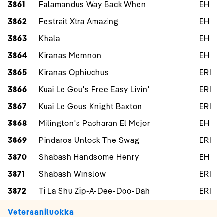
3861
Falamandus Way Back When
EH
3862
Festrait Xtra Amazing
EH
3863
Khala
EH
3864
Kiranas Memnon
EH
3865
Kiranas Ophiuchus
ERI
3866
Kuai Le Gou's Free Easy Livin'
ERI
3867
Kuai Le Gous Knight Baxton
ERI
3868
Milington's Pacharan El Mejor
EH
3869
Pindaros Unlock The Swag
ERI
3870
Shabash Handsome Henry
EH
3871
Shabash Winslow
ERI
3872
Ti La Shu Zip-A-Dee-Doo-Dah
ERI
Veteraaniluokka