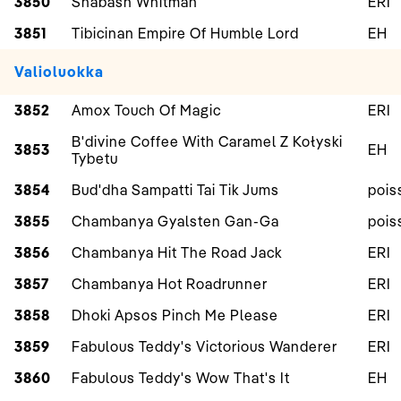
3850
Shabash Whitman
ERI
3851
Tibicinan Empire Of Humble Lord
EH
Valioluokka
3852
Amox Touch Of Magic
ERI
B'divine Coffee With Caramel Z Kołyski
3853
EH
Tybetu
3854
Bud'dha Sampatti Tai Tik Jums
pois
3855
Chambanya Gyalsten Gan-Ga
pois
3856
Chambanya Hit The Road Jack
ERI
3857
Chambanya Hot Roadrunner
ERI
3858
Dhoki Apsos Pinch Me Please
ERI
3859
Fabulous Teddy's Victorious Wanderer
ERI
3860
Fabulous Teddy's Wow That's It
EH