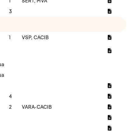
1
SERT, MVA
3
1
VSP, CACIB
sa
sa
4
2
VARA-CACIB