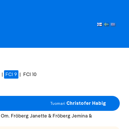
|
FCI 9
|
FCI 10
Christofer Habig
Tuomari
 Om. Fröberg Janette & Fröberg Jemina &