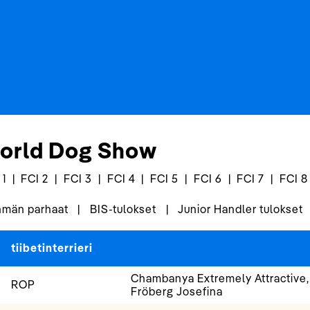
orld Dog Show
 1
|
FCI 2
|
FCI 3
|
FCI 4
|
FCI 5
|
FCI 6
|
FCI 7
|
FCI 8
män parhaat
|
BIS-tulokset
|
Junior Handler tulokset
tiibetinterrieri
Chambanya Extremely Attractive,
ROP
Fröberg Josefina