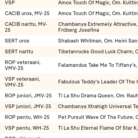
VSP
Amox Touch Of Magic, Om. Kuittin
CACIB uros, MV-25
Amox Touch Of Magic, Om. Kuittin
CACIB narttu, MV-
Chambanya Extremely Attractive,
25
Fröberg Josefina
SERT uros
Shabash Whitman, Om. Heini Sa
SERT narttu
Tibetanrocks Good Luck Charm, 
ROP veteraani,
Falamandus Take Me To Tiffany's
VMV-25
VSP veteraani,
Fabulous Teddy's Leader Of The 
VMV-25
ROP juniori, JMV-25
Ti La Shu Drama Queen, Om. Rauh
VSP juniori, JMV-25
Chambanya Xtrahigh Universal Te
ROP pentu, WH-25
Pet Pursuit Wave Of The Future,
VSP pentu, WH-25
Ti La Shu Eternal Flame Of Star K