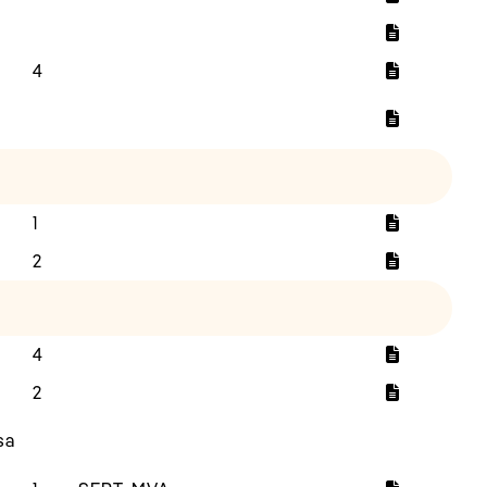
4
1
2
4
2
sa