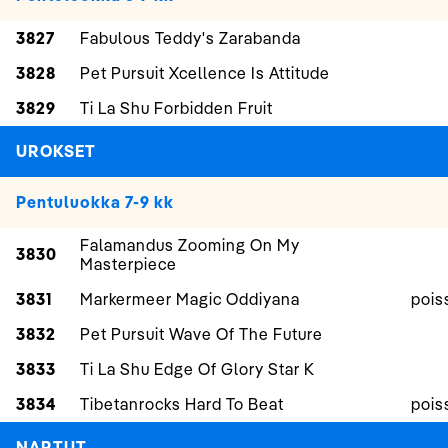
3827
Fabulous Teddy's Zarabanda
3828
Pet Pursuit Xcellence Is Attitude
3829
Ti La Shu Forbidden Fruit
UROKSET
Pentuluokka 7-9 kk
Falamandus Zooming On My
3830
Masterpiece
3831
Markermeer Magic Oddiyana
pois
3832
Pet Pursuit Wave Of The Future
3833
Ti La Shu Edge Of Glory Star K
3834
Tibetanrocks Hard To Beat
pois
NARTUT