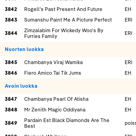
3842
Rogell's Past Present And Future
EH
3843
Sumanshu Paint Me A Picture Perfect
ERI
Zimzalabim For Wickedy Woo's By
3844
ERI
Furries Family
Nuorten luokka
3845
Chambanya Viraj Wamika
ERI
3846
Fiero Amico Tai Tik Jums
EH
Avoin luokka
3847
Chambanya Pearl Of Atisha
EH
3848
Mr Zenith Magic Oddiyana
EH
Pardain Est Black Diamonds Are The
3849
pois
Best