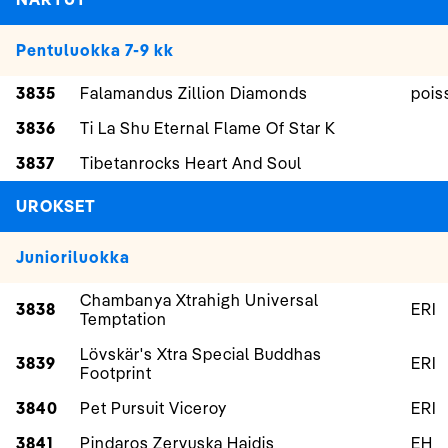
Pentuluokka 7-9 kk
3835
Falamandus Zillion Diamonds
pois
3836
Ti La Shu Eternal Flame Of Star K
3837
Tibetanrocks Heart And Soul
UROKSET
Junioriluokka
Chambanya Xtrahigh Universal
3838
ERI
Temptation
Lövskär's Xtra Special Buddhas
3839
ERI
Footprint
3840
Pet Pursuit Viceroy
ERI
3841
Pindaros Zervuska Haidis
EH