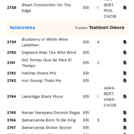
Smart Connection On The
SERT,
2738
ERI
1
Edge
MVA,
CACIB
Valioluokka
Toshinori Omura
Tuomari
Blueberry In White Wine
2739
ERI
4
Latamber
2740
Dajmens Ride The Wild Wind
ERI
Del Tornau Que Se Pare El
2741
ERI
2
Tiempo
2742
Hallifax Grand Prix
ERI
2743
Hot Gossip Thats Me
ERI
VARA-
SERT,
2744
Lakeridge Black Moon
ERI
1
VARA-
CACIB
2745
Nerian Narayana Delonix Regia
ERI
2746
Samarcanda Born To Be King
ERI
3
2747
Samarcanda Stolen Secret
ERI