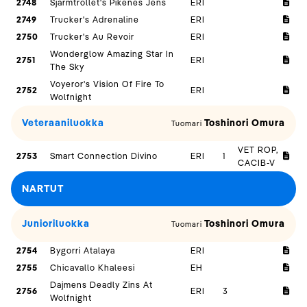
2748
Sjarmtrollet's Pikenes Jens
ERI
2749
Trucker's Adrenaline
ERI
2750
Trucker's Au Revoir
ERI
Wonderglow Amazing Star In
2751
ERI
The Sky
Voyeror's Vision Of Fire To
2752
ERI
Wolfnight
Veteraaniluokka
Toshinori Omura
Tuomari
VET ROP,
2753
Smart Connection Divino
ERI
1
CACIB-V
NARTUT
Junioriluokka
Toshinori Omura
Tuomari
2754
Bygorri Atalaya
ERI
2755
Chicavallo Khaleesi
EH
Dajmens Deadly Zins At
2756
ERI
3
Wolfnight