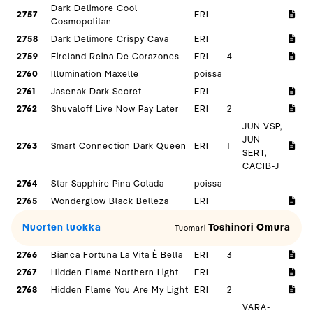
Dark Delimore Cool
2757
ERI
Cosmopolitan
2758
Dark Delimore Crispy Cava
ERI
2759
Fireland Reina De Corazones
ERI
4
2760
Illumination Maxelle
poissa
2761
Jasenak Dark Secret
ERI
2762
Shuvaloff Live Now Pay Later
ERI
2
JUN VSP,
JUN-
2763
Smart Connection Dark Queen
ERI
1
SERT,
CACIB-J
2764
Star Sapphire Pina Colada
poissa
2765
Wonderglow Black Belleza
ERI
Nuorten luokka
Toshinori Omura
Tuomari
2766
Bianca Fortuna La Vita È Bella
ERI
3
2767
Hidden Flame Northern Light
ERI
2768
Hidden Flame You Are My Light
ERI
2
VARA-