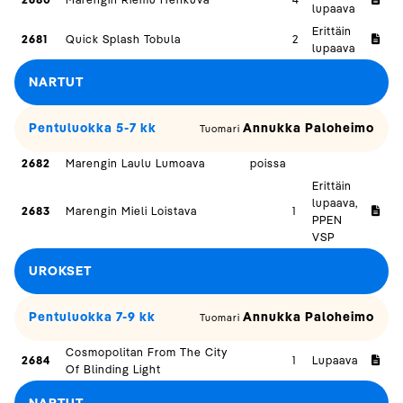
lupaava
Erittäin
2681
Quick Splash Tobula
2
lupaava
NARTUT
Pentuluokka 5-7 kk
Annukka Paloheimo
Tuomari
2682
Marengin Laulu Lumoava
poissa
Erittäin
lupaava,
2683
Marengin Mieli Loistava
1
PPEN
VSP
UROKSET
Pentuluokka 7-9 kk
Annukka Paloheimo
Tuomari
Cosmopolitan From The City
2684
1
Lupaava
Of Blinding Light