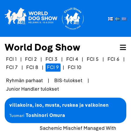
World Dog Show
FCI 1
|
FCI 2
|
FCI 3
|
FCI 4
|
FCI 5
|
FCI 6
|
FCI 7
|
FCI 8
|
FCI 9
|
FCI 10
Ryhmän parhaat
|
BIS-tulokset
|
Junior Handler tulokset
villakoira, iso, musta, ruskea ja valkoinen
Toshinori Omura
Tuomari
Sachemic Mischief Managed With