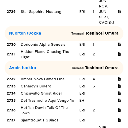
JUN
ROP,
2729
Star Sapphire Mustang
ERI
1
JUN-
SERT,
CACIB-J
Nuorten luokka
Toshinori Omura
Tuomari
2730
Doriconic Alpha Genesis
ERI
1
Hidden Flame Chasing The
2731
ERI
2
Light
Avoin luokka
Toshinori Omura
Tuomari
2732
Amber Nova Famed One
ERI
4
2733
Canmoy's Bolero
ERI
3
2734
Chicavallo Ghost Rider
ERI
2735
Del Trasnocho Aqui Vengo Yo
EH
Huffish Dawin Talk Of The
2736
ERI
2
Town
2737
Sjarmtrollet's Quinoa
ERI
VSP,