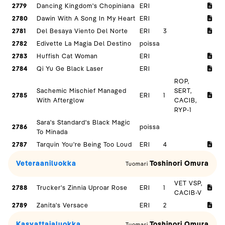
2779
Dancing Kingdom's Chopiniana
ERI
2780
Dawin With A Song In My Heart
ERI
2781
Del Besaya Viento Del Norte
ERI
3
2782
Edivette La Magia Del Destino
poissa
2783
Huffish Cat Woman
ERI
2784
Qi Yu Ge Black Laser
ERI
ROP,
Sachemic Mischief Managed
SERT,
2785
ERI
1
With Afterglow
CACIB,
RYP-1
Sara's Standard's Black Magic
2786
poissa
To Minada
2787
Tarquin You're Being Too Loud
ERI
4
Veteraaniluokka
Toshinori Omura
Tuomari
VET VSP,
2788
Trucker's Zinnia Uproar Rose
ERI
1
CACIB-V
2789
Zanita's Versace
ERI
2
Kasvattajaluokka
Toshinori Omura
Tuomari