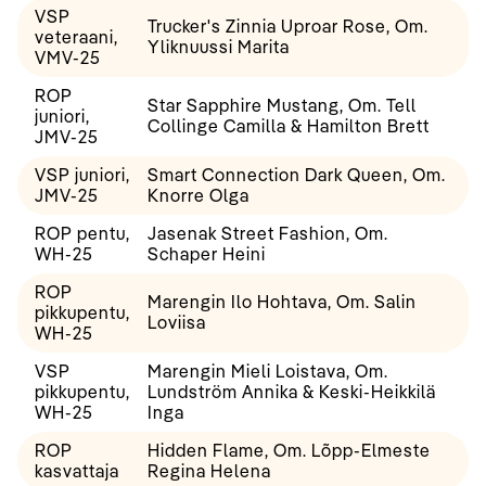
VSP
Trucker's Zinnia Uproar Rose, Om.
veteraani,
Yliknuussi Marita
VMV-25
ROP
Star Sapphire Mustang, Om. Tell
juniori,
Collinge Camilla & Hamilton Brett
JMV-25
VSP juniori,
Smart Connection Dark Queen, Om.
JMV-25
Knorre Olga
ROP pentu,
Jasenak Street Fashion, Om.
WH-25
Schaper Heini
ROP
Marengin Ilo Hohtava, Om. Salin
pikkupentu,
Loviisa
WH-25
VSP
Marengin Mieli Loistava, Om.
pikkupentu,
Lundström Annika & Keski-Heikkilä
WH-25
Inga
ROP
Hidden Flame, Om. Lõpp-Elmeste
kasvattaja
Regina Helena