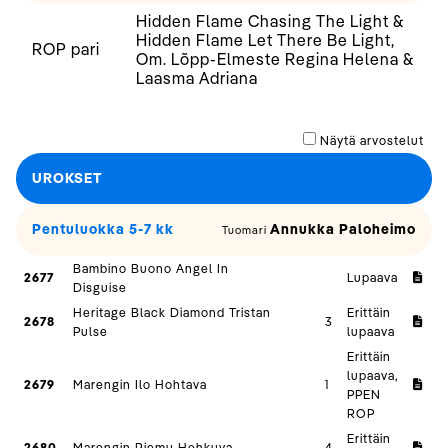
Hidden Flame Chasing The Light &
Hidden Flame Let There Be Light,
ROP pari
Om. Lõpp-Elmeste Regina Helena &
Laasma Adriana
Näytä arvostelut
UROKSET
Pentuluokka 5-7 kk
Annukka Paloheimo
Tuomari
Bambino Buono Angel In
2677
Lupaava
Disguise
Heritage Black Diamond Tristan
Erittäin
2678
3
Pulse
lupaava
Erittäin
lupaava,
2679
Marengin Ilo Hohtava
1
PPEN
ROP
Erittäin
2680
Marengin Riemu Hehkuva
4