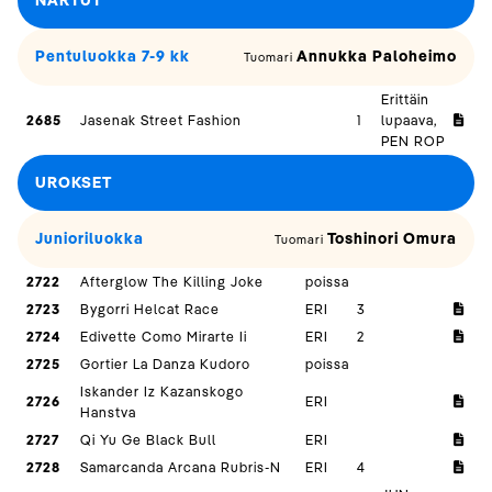
NARTUT
Pentuluokka 7-9 kk
Annukka Paloheimo
Tuomari
Erittäin
2685
Jasenak Street Fashion
1
lupaava,
PEN ROP
UROKSET
Junioriluokka
Toshinori Omura
Tuomari
2722
Afterglow The Killing Joke
poissa
2723
Bygorri Helcat Race
ERI
3
2724
Edivette Como Mirarte Ii
ERI
2
2725
Gortier La Danza Kudoro
poissa
Iskander Iz Kazanskogo
2726
ERI
Hanstva
2727
Qi Yu Ge Black Bull
ERI
2728
Samarcanda Arcana Rubris-N
ERI
4