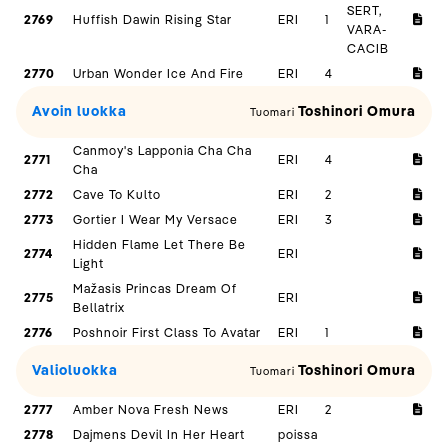
SERT,
2769
Huffish Dawin Rising Star
ERI
1
VARA-
CACIB
2770
Urban Wonder Ice And Fire
ERI
4
Avoin luokka
Toshinori Omura
Tuomari
Canmoy's Lapponia Cha Cha
2771
ERI
4
Cha
2772
Cave To Kulto
ERI
2
2773
Gortier I Wear My Versace
ERI
3
Hidden Flame Let There Be
2774
ERI
Light
Mažasis Princas Dream Of
2775
ERI
Bellatrix
2776
Poshnoir First Class To Avatar
ERI
1
Valioluokka
Toshinori Omura
Tuomari
2777
Amber Nova Fresh News
ERI
2
2778
Dajmens Devil In Her Heart
poissa